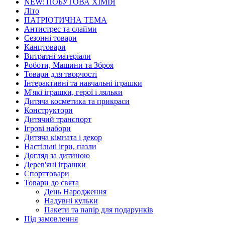
NEW: ПОБУТОВА ХІМІЯ
Літо
ПАТРІОТИЧНА ТЕМА
Антистрес та слайми
Сезонні товари
Канцтовари
Витратні матеріали
Роботи, Машини та Зброя
Товари для творчості
Інтерактивні та навчальні іграшки
М'які іграшки, герої і ляльки
Дитяча косметика та прикраси
Конструктори
Дитячий транспорт
Ігрові набори
Дитяча кімната і декор
Настільні ігри, пазли
Догляд за дитиною
Дерев'яні іграшки
Спорттовари
Товари до свята
День Народження
Надувні кульки
Пакети та папір для подарунків
Під замовлення