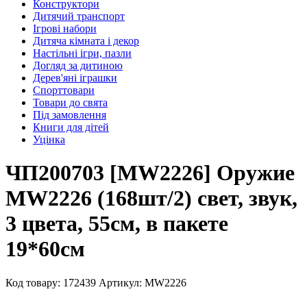
Конструктори
Дитячий транспорт
Ігрові набори
Дитяча кімната і декор
Настільні ігри, пазли
Догляд за дитиною
Дерев'яні іграшки
Спорттовари
Товари до свята
Під замовлення
Книги для дітей
Уцінка
ЧП200703 [MW2226] Оружие
MW2226 (168шт/2) свет, звук,
3 цвета, 55см, в пакете
19*60см
Код товару: 172439
Артикул: MW2226