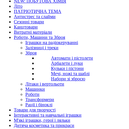
NEW: ПОБУТОВА ХІМІЯ
Літо
ПАТРІОТИЧНА ТЕМА
Антистрес та слайми
Сезонні товари
Канцтовари
Витратні матеріали
Роботи, Машини та Зброя
Іграшки на радіокеруванні
Залізниці і треки
Зброя
Автомати і пістолети
Арбалети і луки
Кульки і пістони
Мечі, ножі та шаблі
Набори зі зброєю
Літаки і вертольоти
Машинки
Роботи
Трансформери
Рації і біноклі
Товари для творчості
Інтерактивні та навчальні іграшки
М'які іграшки, герої і ляльки
Дитяча косметика та прикраси