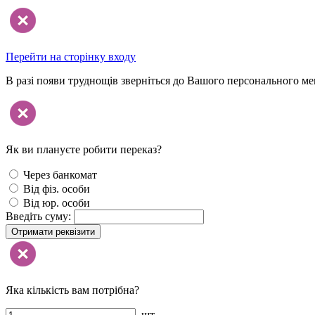
Перейти на сторінку входу
В разі появи труднощів зверніться до Вашого персонального м
Як ви плануєте робити переказ?
Через банкомат
Від фіз. особи
Від юр. особи
Введіть суму:
Отримати реквізити
Яка кількість вам потрібна?
шт.