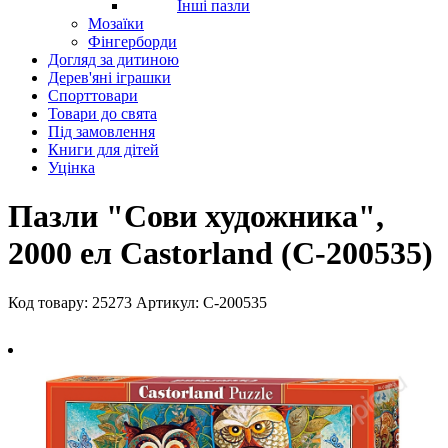
Інші пазли
Мозаїки
Фінгерборди
Догляд за дитиною
Дерев'яні іграшки
Спорттовари
Товари до свята
Під замовлення
Книги для дітей
Уцінка
Пазли "Сови художника",
2000 ел Castorland (С-200535)
Код товару: 25273
Артикул: С-200535