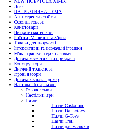
NEW: ПОБУТОВА ХІМІЯ
Літо
ПАТРІОТИЧНА ТЕМА
Антистрес та слайми
Сезонні товари
Канцтовари
Витратні матеріали
Роботи, Машини та Зброя
Товари для творчості
Інтерактивні та навчальні іграшки
М'які іграшки, герої і ляльки
Дитяча косметика та прикраси
Конструктори
Дитячий транспорт
Ігрові набори
Дитяча кімната і декор
Настільні ігри, пазли
Головоломки
Настільні ігри
Пазли
Пазли Castorland
Пазли Dankotoys
Пазли G-Toys
Пазли Trefl
Пазли для малюків