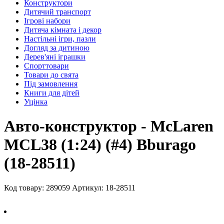
Конструктори
Дитячий транспорт
Ігрові набори
Дитяча кімната і декор
Настільні ігри, пазли
Догляд за дитиною
Дерев'яні іграшки
Спорттовари
Товари до свята
Під замовлення
Книги для дітей
Уцінка
Авто-конструктор - McLaren
MCL38 (1:24) (#4) Bburago
(18-28511)
Код товару: 289059
Артикул: 18-28511