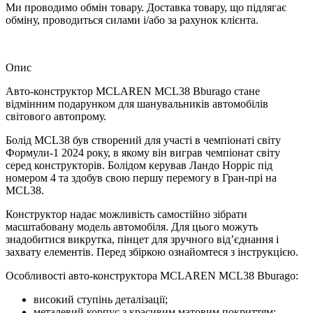
Ми проводимо обмін товару. Доставка товару, що підлягає
обміну, проводиться силами і/або за рахунок клієнта.
Опис
Авто-конструктор MCLAREN MCL38 Bburago стане
відмінним подарунком для шанувальників автомобілів
світового автопрому.
Болід MCL38 був створений для участі в чемпіонаті світу
Формули-1 2024 року, в якому він виграв чемпіонат світу
серед конструкторів. Болідом керував Ландо Норріс під
номером 4 та здобув свою першу перемогу в Гран-прі на
MCL38.
Конструктор надає можливість самостійно зібрати
масштабовану модель автомобіля. Для цього можуть
знадобитися викрутка, пінцет для зручного від’єднання і
захвату елементів. Перед збіркою ознайомтеся з інструкцією.
Особливості авто-конструктора MCLAREN MCL38 Bburago:
високий ступінь деталізації;
металевий корпус з красивим матовим покриттям;