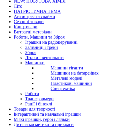
NEW: ПОБУТОВА ХІМІЯ
Літо
ПАТРІОТИЧНА ТЕМА
Антистрес та слайми
Сезонні товари
Канцтовари
Витратні матеріали
Роботи, Машини та Зброя
Іграшки на радіокеруванні
Залізниці і треки
Зброя
Літаки і вертольоти
Машинки
Машини гіганти
Машинки на батарейках
Металеві моделі
Пластикові машинки
Спецтехніка
Роботи
Трансформери
Рації і біноклі
Товари для творчості
Інтерактивні та навчальні іграшки
М'які іграшки, герої і ляльки
Дитяча косметика та прикраси