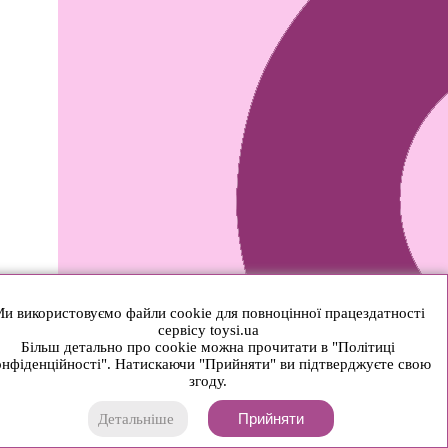
и використовуємо файли cookie для повноцінної працездатності
сервісу toysi.ua
Більш детально про cookie можна прочитати в "Політиці
нфіденційності". Натискаючи "Прийняти" ви підтверджуєте свою
згоду.
Прийняти
Детальніше