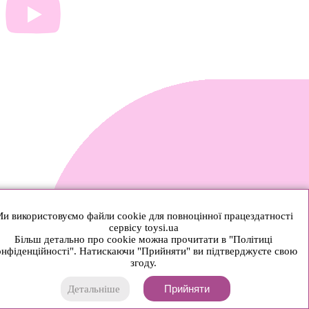
и використовуємо файли cookie для повноцінної працездатності
сервісу toysi.ua
Більш детально про cookie можна прочитати в "Політиці
нфіденційності". Натискаючи "Прийняти" ви підтверджуєте свою
згоду.
Прийняти
Детальніше