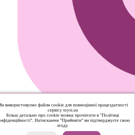
и використовуємо файли cookie для повноцінної працездатності
сервісу toysi.ua
Більш детально про cookie можна прочитати в "Політиці
нфіденційності". Натискаючи "Прийняти" ви підтверджуєте свою
згоду.