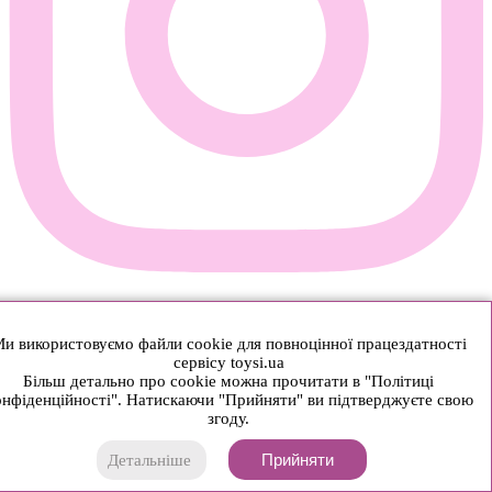
и використовуємо файли cookie для повноцінної працездатності
сервісу toysi.ua
Більш детально про cookie можна прочитати в "Політиці
нфіденційності". Натискаючи "Прийняти" ви підтверджуєте свою
згоду.
Прийняти
Детальніше