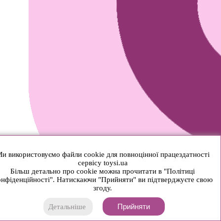
и використовуємо файли cookie для повноцінної працездатності
сервісу toysi.ua
Більш детально про cookie можна прочитати в "Політиці
нфіденційності". Натискаючи "Прийняти" ви підтверджуєте свою
згоду.
Прийняти
Детальніше