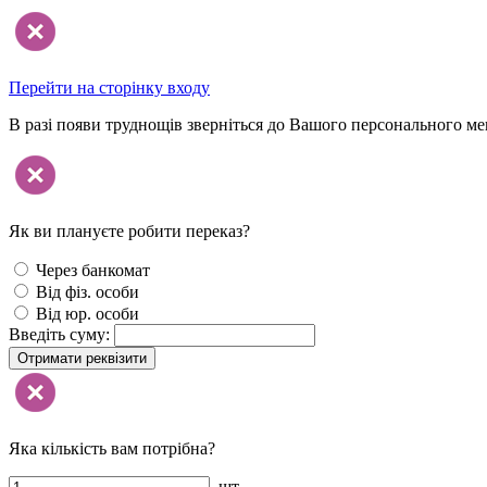
Перейти на сторінку входу
В разі появи труднощів зверніться до Вашого персонального м
Як ви плануєте робити переказ?
Через банкомат
Від фіз. особи
Від юр. особи
Введіть суму:
Отримати реквізити
Яка кількість вам потрібна?
шт.