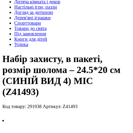
Дитяча кімната і декор
Настільні ігри, пазли
Догляд за дитиною
Дерев'яні іграшки
Спорттовари
Товари до свята
Під замовлення
Книги для дітей
Уцінка
Набiр захисту, в пакеті,
розмір шолома – 24.5*20 см
(СИНІЙ ВИД 4) МІС
(Z41493)
Код товару: 291938
Артикул: Z41493