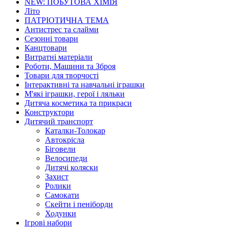
NEW: ПОБУТОВА ХІМІЯ
Літо
ПАТРІОТИЧНА ТЕМА
Антистрес та слайми
Сезонні товари
Канцтовари
Витратні матеріали
Роботи, Машини та Зброя
Товари для творчості
Інтерактивні та навчальні іграшки
М'які іграшки, герої і ляльки
Дитяча косметика та прикраси
Конструктори
Дитячий транспорт
Каталки-Толокар
Автокрісла
Біговели
Велосипеди
Дитячі коляски
Захист
Ролики
Самокати
Скейти і пеніборди
Ходунки
Ігрові набори