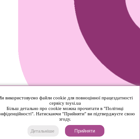
и використовуємо файли cookie для повноцінної працездатності
сервісу toysi.ua
Більш детально про cookie можна прочитати в "Політиці
нфіденційності". Натискаючи "Прийняти" ви підтверджуєте свою
згоду.
Прийняти
Детальніше