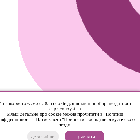
и використовуємо файли cookie для повноцінної працездатності
сервісу toysi.ua
Більш детально про cookie можна прочитати в "Політиці
нфіденційності". Натискаючи "Прийняти" ви підтверджуєте свою
згоду.
Прийняти
Детальніше
© 2026 Toysi.ua