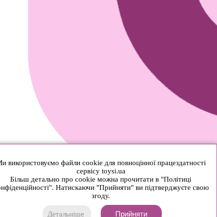
и використовуємо файли cookie для повноцінної працездатності
сервісу toysi.ua
Більш детально про cookie можна прочитати в "Політиці
нфіденційності". Натискаючи "Прийняти" ви підтверджуєте свою
згоду.
Прийняти
Детальніше
© 2026 Toysi.ua