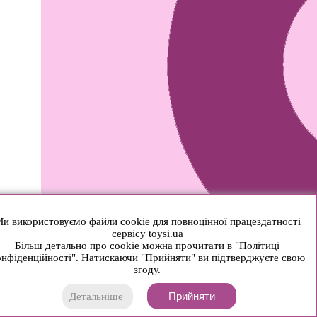
и використовуємо файли cookie для повноцінної працездатності
сервісу toysi.ua
Більш детально про cookie можна прочитати в "Політиці
нфіденційності". Натискаючи "Прийняти" ви підтверджуєте свою
згоду.
Прийняти
Детальніше