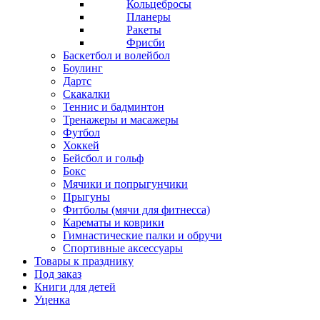
Кольцебросы
Планеры
Ракеты
Фрисби
Баскетбол и волейбол
Боулинг
Дартс
Скакалки
Теннис и бадминтон
Тренажеры и масажеры
Футбол
Хоккей
Бейсбол и гольф
Бокс
Мячики и попрыгунчики
Прыгуны
Фитболы (мячи для фитнесса)
Карематы и коврики
Гимнастические палки и обручи
Спортивные аксессуары
Товары к празднику
Под заказ
Книги для детей
Уценка