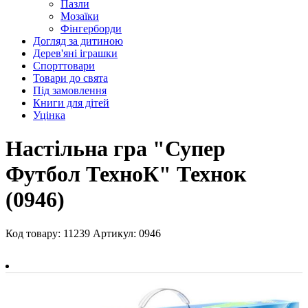
Пазли
Мозаїки
Фінгерборди
Догляд за дитиною
Дерев'яні іграшки
Спорттовари
Товари до свята
Під замовлення
Книги для дітей
Уцінка
Настільна гра "Супер
Футбол ТехноК" Технок
(0946)
Код товару: 11239
Артикул: 0946