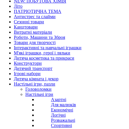
NEW: ПОБУТОВА ХІМІЯ
Літо
ПАТРІОТИЧНА ТЕМА
Антистрес та слайми
Сезонні товари
Канцтовари
Витратні матеріали
Роботи, Машини та Зброя
Товари для творчості
Інтерактивні та навчальні іграшки
М'які іграшки, герої і ляльки
Дитяча косметика та прикраси
Конструктори
Дитячий транспорт
Ігрові набори
Дитяча кімната і декор
Настільні ігри, пазли
Головоломки
Настільні ігри
Азартні
Для малюків
Економічні
Логічні
Розважальні
Спортивні