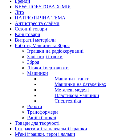
Бренди
NEW: ПОБУТОВА ХІМІЯ
Літо
ПАТРІОТИЧНА ТЕМА
Антистрес та слайми
Сезонні товари
Канцтовари
Витратні матеріали
Роботи, Машини та Зброя
Іграшки на радіокеруванні
Залізниці і треки
Зброя
Літаки і вертольоти
Машинки
Машини гіганти
Машинки на батарейках
Металеві моделі
Пластикові машинки
Спецтехніка
Роботи
Трансформери
Рації і біноклі
Товари для творчості
Інтерактивні та навчальні іграшки
М'які іграшки, герої і ляльки