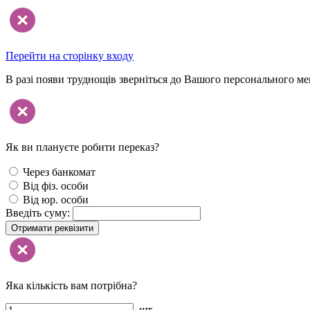
Перейти на сторінку входу
В разі появи труднощів зверніться до Вашого персонального м
Як ви плануєте робити переказ?
Через банкомат
Від фіз. особи
Від юр. особи
Введіть суму:
Отримати реквізити
Яка кількість вам потрібна?
шт.