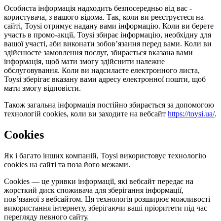
Особиста інформація надходить безпосередньо від вас -
користувача, з вашого відома. Так, коли ви реєструєтеся на
сайті, Toysi отримує надану вами інформацію. Коли ви берете
участь в промо-акції, Toysi збирає інформацію, необхідну для
вашої участі, аби виконати зобов’язання перед вами. Коли ви
здійснюєте замовлення послуг, збирається вказана вами
інформація, щоб мати змогу здійснити належне
обслуговування. Коли ви надсилаєте електронного листа,
Toysi зберігає вказану вами адресу електронної пошти, щоб
мати змогу відповісти.
Також загальна інформація постійно збирається за допомогою
технологій cookies, коли ви заходите на вебсайт
https://toysi.ua/
.
Cookies
Як і багато інших компаній, Toysi використовує технологію
cookies на сайті та поза його межами.
Cookies — це уривки інформації, які вебсайт передає на
жорсткий диск споживача для зберігання інформації,
пов’язаної з вебсайтом. Ця технологія розширює можливості
використання інтернету, зберігаючи ваші пріоритети під час
перегляду певного сайту.