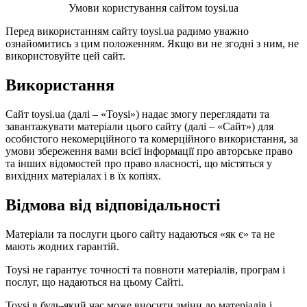
Умови користування сайтом toysi.ua
Перед використанням сайту toysi.ua радимо уважно
ознайомитись з цим положенням. Якщо ви не згодні з ним, не
використовуйте цей сайт.
Використання
Сайт toysi.ua (далі – «Toysi») надає змогу переглядати та
завантажувати матеріали цього сайту (далі – «Сайт») для
особистого некомерційного та комерційного використання, за
умови збереження вами всієї інформації про авторське право
та інших відомостей про право власності, що містяться у
вихідних матеріалах і в їх копіях.
Відмова від відповідальності
Матеріали та послуги цього сайту надаються «як є» та не
мають жодних гарантій.
Toysi не гарантує точності та повноти матеріалів, програм і
послуг, що надаються на цьому Сайті.
Toysi в будь-який час може вносити зміни до матеріалів і