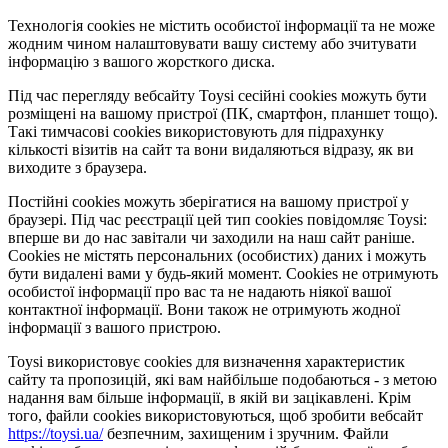
Технологія cookies не містить особистої інформації та не може
жодним чином налаштовувати вашу систему або зчитувати
інформацію з вашого жорсткого диска.
Під час перегляду вебсайту Toysi сесійні cookies можуть бути
розміщені на вашому пристрої (ПК, смартфон, планшет тощо).
Такі тимчасові cookies використовують для підрахунку
кількості візитів на сайт та вони видаляються відразу, як ви
виходите з браузера.
Постійні cookies можуть зберігатися на вашому пристрої у
браузері. Під час реєстрації цей тип cookies повідомляє Toysi:
вперше ви до нас завітали чи заходили на наш сайт раніше.
Cookies не містять персональних (особистих) даних і можуть
бути видалені вами у будь-який момент. Сookies не отримують
особистої інформації про вас та не надають ніякої вашої
контактної інформації. Вони також не отримують жодної
інформації з вашого пристрою.
Toysi використовує cookies для визначення характеристик
сайту та пропозицій, які вам найбільше подобаються - з метою
надання вам більше інформації, в якій ви зацікавлені. Крім
того, файли cookies використовуються, щоб зробити вебсайт
https://toysi.ua/
безпечним, захищеним і зручним. Файли