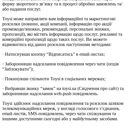
форму зворотного зв’язку та в процесі обробки замовлень та/
або надання послуг.
Toysi може направляти вам інформаційні та маркетингові
розсилки (новини, акції компанії, інформацію про акції/
промокоди/знижки, рекомендації, персональні знижки,
пропозиції), які містять інформацію щодо послуг, рекламні та
комерційні пропозиції щодо таких послуг. Ви можете
відмовитись від даних розсилок наступними методами:
· Натиснувши кнопку “Відписатись” в email-листах;
· Заборонивши надсилання повідомлення через чати (опція
“Заблокувати”);
· Покинувши спільноти Toysi в соціальних мережах;
· Вибравши іконку “замок” на toysi.ua (Свідчення про сайт) та
заборонивши надсилання web-push повідомлень.
Toysi здійснює надсилання повідомлення та розсилок шляхом
телекомунікаційних мереж, у вигляді голосового з’єднання,
email-листів, SMS-повідомлень, через чати спілкування та
іншими доступними сьогодні або у майбутньому засобами.