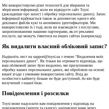
Ми використовуємо різні технології для збирання та
зберігання інформації, коли ви відвідуєте сайт Toysi
(
докладніше про захист і обробку персональних даних
). Запис
інформації відбувається також за допомогою одного або
декількох файлів кукі та анонімних ідентифікаторів. Ми
використовуємо їх і тоді, коли ви взаємодієте з послугами,
запропонованими нашими партнерами, як-от рекламні
послуги, що можуть з'явитися на інших сайтах (наприклад).
Як видалити власний обліковий запис?
Надішліть лист на support@toysi.ua з темою “Видалення моїх
персональних даних”. Як тільки ви отримаєте відповідь, що
ваш обліковий запис було видалено, ми призупиняємо
обробку ваших персональних даних, які обробляли на основі
вашої згоди з умовами використання сайту. Вхід до
особистого кабінету більше не буде доступний, бо він буде
вилучений з нашої бази.
Повідомлення і розсилки
Toysi може надсилати вам повідомлення у відповідь на
повідомлення (запити та скарги), направлені вами через