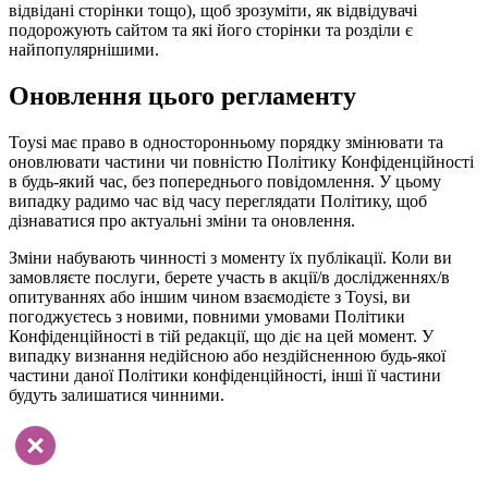
відвідані сторінки тощо), щоб зрозуміти, як відвідувачі
подорожують сайтом та які його сторінки та розділи є
найпопулярнішими.
Оновлення цього регламенту
Toysi має право в односторонньому порядку змінювати та
оновлювати частини чи повністю Політику Конфіденційності
в будь-який час, без попереднього повідомлення. У цьому
випадку радимо час від часу переглядати Політику, щоб
дізнаватися про актуальні зміни та оновлення.
Зміни набувають чинності з моменту їх публікації. Коли ви
замовляєте послуги, берете участь в акції/в дослідженнях/в
опитуваннях або іншим чином взаємодієте з Toysi, ви
погоджуєтесь з новими, повними умовами Політики
Конфіденційності в тій редакції, що діє на цей момент. У
випадку визнання недійсною або нездійсненною будь-якої
частини даної Політики конфіденційності, інші її частини
будуть залишатися чинними.