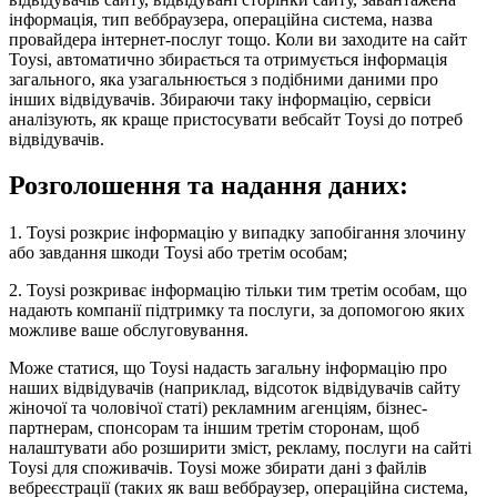
інформація, тип веббраузера, операційна система, назва
провайдера інтернет-послуг тощо. Коли ви заходите на сайт
Toysi, автоматично збирається та отримується інформація
загального, яка узагальнюється з подібними даними про
інших відвідувачів. Збираючи таку інформацію, сервіси
аналізують, як краще пристосувати вебсайт Toysi до потреб
відвідувачів.
Розголошення та надання даних:
1. Toysi розкриє інформацію у випадку запобігання злочину
або завдання шкоди Toysi або третім особам;
2. Toysi розкриває інформацію тільки тим третім особам, що
надають компанії підтримку та послуги, за допомогою яких
можливе ваше обслуговування.
Може статися, що Toysi надасть загальну інформацію про
наших відвідувачів (наприклад, відсоток відвідувачів сайту
жіночої та чоловічої статі) рекламним агенціям, бізнес-
партнерам, спонсорам та іншим третім сторонам, щоб
налаштувати або розширити зміст, рекламу, послуги на сайті
Toysi для споживачів. Toysi може збирати дані з файлів
вебреєстрації (таких як ваш веббраузер, операційна система,