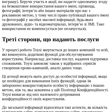
виграшу). Беручи участь в акції, ви надаєте однозначну згоду
на безкоштовне використання вашого імені, прізвища,
фотографії, інтерв’ю або інших матеріалів про вас з
рекламною метою, у тому числі право публікації вашого імені
та фотографії у засобах масової інформації, будь-яких
друкованих, аудіо- та відеоматеріалах, інтерв’ю зі ЗМІ. Таке
використання не компенсується (не оплачується).
Треті сторони, що надають послуги
У процесі роботи Toysi звертається до інших компаній та осіб,
які виконують додаткові функції для обслуговування
користувача. Наприклад: доставка послуг, надання підтримки
споживачів. Toysi замовляє також у відібраних сервісів
створення промо-кампаній, аналіз даних тощо.
Ці агенції можуть мати доступ до особистої інформації, якщо
це необхідно для виконання їхніх функцій, однак їм
заборонено використовувати особисту інформацію з іншою
метою, ніж та, яка зазначена у цій Політиці Конфіденційності.
Toysi вимагає від них належного дотримання
конфіденційності своїх користувачів.
До загальної інформації відносяться такі аспекти, як кількість
відвідувачів сайту, відвідувані сторінки сайту, завантажена