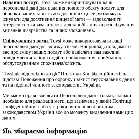
Надання послуг
. Toysi може використовувати ваші
персональні дані для надання повного обсягу послуг, для
обробки ваших запитів або для інших цілей, які можуть
існувати для досягнення кінцевої мети — задовольнити
інтереси споживача, а також для запобігання та розслідування
випадків шахрайства та інших зловживань.
Спілкування з вами
. Toysi може використовувати ваші
персональні дані для зв’язку з вами. Наприклад: повідомити
вас про зміну наших послуг або надіслати вам важливі
повідомлення та інші подібні повідомлення, пов’язаних з
обслуговуванням споживача/клієнта.
Toysi діє відповідно до цієї Політики Конфіденційності, на
підставі Положення про обробку і захист персональних даних
та на підставі чинного законодавства України.
Ми маємо право зберігати Персональні дані стільки, скільки
необхідно для реалізації мети, що зазначена у даній Політиці
конфіденційності або у строки, встановлені чинним
законодавством України або до моменту видалення вами цих
даних.
Як збираємо інформацію