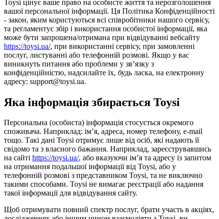
Toysi цінує ваше право на особисте життя та нерозголошення
вашої персональної інформації. Ця Політика Конфіденційності
- закон, яким користуються всі співробітники нашого сервісу,
та регламентує збір і використання особистої інформації, яка
може бути запрошена/отримана при відвідуванні вебсайту
https://toysi.ua/
, при використанні сервісу, при замовленні
послуг, листуванні або телефонній розмові. Якщо у вас
виникнуть питання або проблеми у зв’язку з
конфіденційністю, надсилайте їх, будь ласка, на електронну
адресу: support@toysi.ua.
Яка інформація збирається Toysi
Персональна (особиста) інформація стосується окремого
споживача. Наприклад: ім’я, адреса, номер телефону, e-mail
тощо. Такі дані Toysi отримує лише від осіб, які надають її
свідомо та з власного бажання. Наприклад, зареєструвавшись
на сайті
https://toysi.ua/
, або вказуючи ім’я та адресу із запитом
на отримання подальшої інформації від Toysi, або у
телефонній розмові з представником Toysi, та не виключно
такими способами. Toysi не вимагає реєстрації або надання
такої інформації для відвідування сайту.
Щоб отримувати повний спектр послуг, брати участь в акціях,
дослідженнях або іншим чином взаємодіяти з Toysi, ви