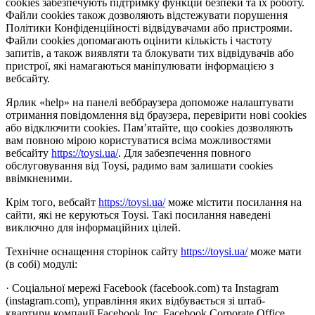
cookies забезпечують підтримку функцій безпеки та їх роботу.
Файли cookies також дозволяють відстежувати порушення
Політики Конфіденційності відвідувачами або пристроями.
Файли cookies допомагають оцінити кількість і частоту
запитів, а також виявляти та блокувати тих відвідувачів або
пристрої, які намагаються маніпулювати інформацією з
вебсайту.
Ярлик «help» на панелі веббраузера допоможе налаштувати
отримання повідомлення від браузера, перевірити нові cookies
або відключити cookies. Пам’ятайте, що cookies дозволяють
вам повною мірою користуватися всіма можливостями
вебсайту
https://toysi.ua/
. Для забезпечення повного
обслуговування від Toysi, радимо вам залишати cookies
ввімкненими.
Крім того, вебсайт
https://toysi.ua/
може містити посилання на
сайти, які не керуються Toysi. Такі посилання наведені
виключно для інформаційних цілей.
Технічне оснащення сторінок сайту
https://toysi.ua/
може мати
(в собі) модулі:
· Соціальної мережі Facebook (facebook.com) та Instagram
(instagram.com), управління яких відбувається зі штаб-
квартири компанії Facebook Inc, Facebook Corporate Office,