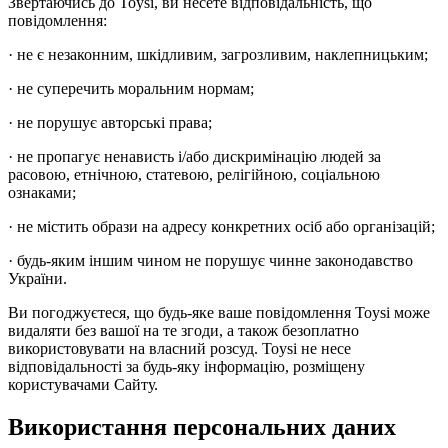
Звертаючись до Toysi, ви несете відповідальність, що
повідомлення:
· не є незаконним, шкідливим, загрозливим, наклепницьким;
· не суперечить моральним нормам;
· не порушує авторські права;
· не пропагує ненависть і/або дискримінацію людей за
расовою, етнічною, статевою, релігійною, соціальною
ознаками;
· не містить образи на адресу конкретних осіб або організацій;
· будь-яким іншим чином не порушує чинне законодавство
України.
Ви погоджуєтеся, що будь-яке ваше повідомлення Toysi може
видаляти без вашої на те згоди, а також безоплатно
використовувати на власний розсуд. Toysi не несе
відповідальності за будь-яку інформацію, розміщену
користувачами Сайту.
Використання персональних даних