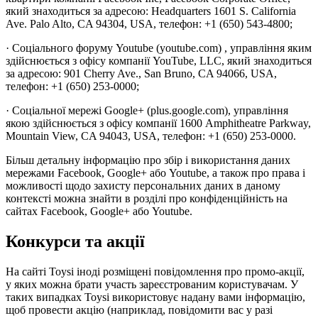
який знаходиться за адресою: Headquarters 1601 S. California
Ave. Palo Alto, CA 94304, USA, телефон: +1 (650) 543-4800;
· Соціального форуму Youtube (youtube.com) , управління яким
здійснюється з офісу компанії YouTube, LLC, який знаходиться
за адресою: 901 Cherry Ave., San Bruno, CA 94066, USA,
телефон: +1 (650) 253-0000;
· Соціальної мережі Google+ (plus.google.com), управління
якою здійснюється з офісу компанії 1600 Amphitheatre Parkway,
Mountain View, CA 94043, USA, телефон: +1 (650) 253-0000.
Більш детальну інформацію про збір і використання даних
мережами Facebook, Google+ або Youtube, а також про права і
можливості щодо захисту персональних даних в даному
контексті можна знайти в розділі про конфіденційність на
сайтах Facebook, Google+ або Youtube.
Конкурси та акції
На сайті Toysi іноді розміщені повідомлення про промо-акції,
у яких можна брати участь зареєстрованим користувачам. У
таких випадках Toysi використовує надану вами інформацію,
щоб провести акцію (наприклад, повідомити вас у разі