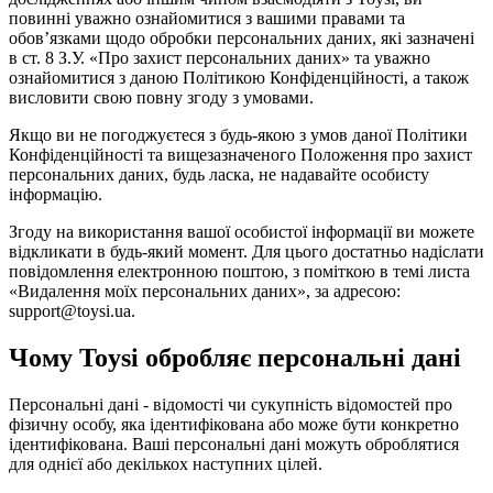
повинні уважно ознайомитися з вашими правами та
обов’язками щодо обробки персональних даних, які зазначені
в ст. 8 З.У. «Про захист персональних даних» та уважно
ознайомитися з даною Політикою Конфіденційності, а також
висловити свою повну згоду з умовами.
Якщо ви не погоджуєтеся з будь-якою з умов даної Політики
Конфіденційності та вищезазначеного Положення про захист
персональних даних, будь ласка, не надавайте особисту
інформацію.
Згоду на використання вашої особистої інформації ви можете
відкликати в будь-який момент. Для цього достатньо надіслати
повідомлення електронною поштою, з поміткою в темі листа
«Видалення моїх персональних даних», за адресою:
support@toysi.ua.
Чому Toysi обробляє персональні дані
Персональні дані - відомості чи сукупність відомостей про
фізичну особу, яка ідентифікована або може бути конкретно
ідентифікована. Ваші персональні дані можуть оброблятися
для однієї або декількох наступних цілей.