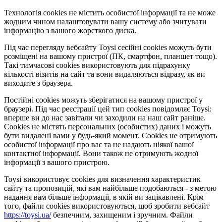
Технологія cookies не містить особистої інформації та не може
жодним чином налаштовувати вашу систему або зчитувати
інформацію з вашого жорсткого диска.
Під час перегляду вебсайту Toysi сесійні cookies можуть бути
розміщені на вашому пристрої (ПК, смартфон, планшет тощо).
Такі тимчасові cookies використовують для підрахунку
кількості візитів на сайт та вони видаляються відразу, як ви
виходите з браузера.
Постійні cookies можуть зберігатися на вашому пристрої у
браузері. Під час реєстрації цей тип cookies повідомляє Toysi:
вперше ви до нас завітали чи заходили на наш сайт раніше.
Cookies не містять персональних (особистих) даних і можуть
бути видалені вами у будь-який момент. Сookies не отримують
особистої інформації про вас та не надають ніякої вашої
контактної інформації. Вони також не отримують жодної
інформації з вашого пристрою.
Toysi використовує cookies для визначення характеристик
сайту та пропозицій, які вам найбільше подобаються - з метою
надання вам більше інформації, в якій ви зацікавлені. Крім
того, файли cookies використовуються, щоб зробити вебсайт
https://toysi.ua/
безпечним, захищеним і зручним. Файли