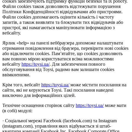
cookies забезпечують підтримку функцій безпеки та їх роботу.
Файли cookies також дозволяють відстежувати порушення
Політики Конфіденційності відвідувачами або пристроями.
Файли cookies допомагають оцінити кількість і частоту
запитів, а також виявляти та блокувати тих відвідувачів або
пристрої, які намагаються маніпулювати інформацією з
вебсайту.
Ярлик «help» на панелі веббраузера допоможе налаштувати
отримання повідомлення від браузера, перевірити нові cookies
або відключити cookies. Пам’ятайте, що cookies дозволяють
вам повною мірою користуватися всіма можливостями
вебсайту
https://toysi.ua/
. Для забезпечення повного
обслуговування від Toysi, радимо вам залишати cookies
ввімкненими.
Крім того, вебсайт
https://toysi.ua/
може містити посилання на
сайти, які не керуються Toysi. Такі посилання наведені
виключно для інформаційних цілей.
Технічне оснащення сторінок сайту
https://toysi.ua/
може мати
(в собі) модулі:
· Соціальної мережі Facebook (facebook.com) та Instagram
(instagram.com), управління яких відбувається зі штаб-
квартири компанії Facebook Inc, Facebook Corporate Office,