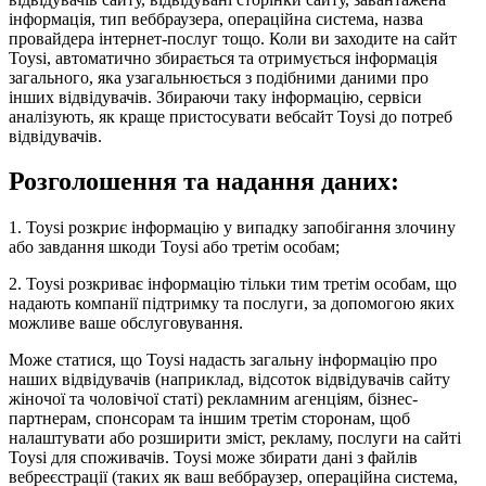
інформація, тип веббраузера, операційна система, назва
провайдера інтернет-послуг тощо. Коли ви заходите на сайт
Toysi, автоматично збирається та отримується інформація
загального, яка узагальнюється з подібними даними про
інших відвідувачів. Збираючи таку інформацію, сервіси
аналізують, як краще пристосувати вебсайт Toysi до потреб
відвідувачів.
Розголошення та надання даних:
1. Toysi розкриє інформацію у випадку запобігання злочину
або завдання шкоди Toysi або третім особам;
2. Toysi розкриває інформацію тільки тим третім особам, що
надають компанії підтримку та послуги, за допомогою яких
можливе ваше обслуговування.
Може статися, що Toysi надасть загальну інформацію про
наших відвідувачів (наприклад, відсоток відвідувачів сайту
жіночої та чоловічої статі) рекламним агенціям, бізнес-
партнерам, спонсорам та іншим третім сторонам, щоб
налаштувати або розширити зміст, рекламу, послуги на сайті
Toysi для споживачів. Toysi може збирати дані з файлів
вебреєстрації (таких як ваш веббраузер, операційна система,