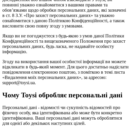
повинні уважно ознайомитися з вашими правами та
обов’язками щодо обробки персональних даних, які зазначені
в ст. 8 З.У. «Про захист персональних даних» та уважно
ознайомитися з даною Політикою Конфіденційності, а також
висловити свою повну згоду з умовами.
Якщо ви не погоджуєтеся з будь-якою з умов даної Політики
Конфіденційності та вищезазначеного Положення про захист
персональних даних, будь ласка, не надавайте особисту
інформацію.
Згоду на використання вашої особистої інформації ви можете
відкликати в будь-який момент. Для цього достатньо надіслати
повідомлення електронною поштою, з поміткою в темі листа
«Видалення моїх персональних даних», за адресою:
support@toysi.ua.
Чому Toysi обробляє персональні дані
Персональні дані - відомості чи сукупність відомостей про
фізичну особу, яка ідентифікована або може бути конкретно
ідентифікована. Ваші персональні дані можуть оброблятися
для однієї або декількох наступних цілей.