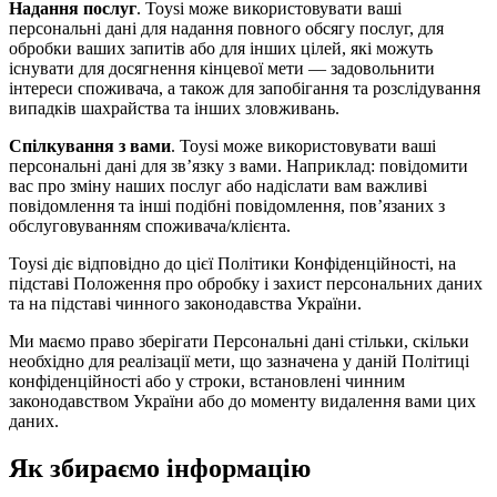
Надання послуг
. Toysi може використовувати ваші
персональні дані для надання повного обсягу послуг, для
обробки ваших запитів або для інших цілей, які можуть
існувати для досягнення кінцевої мети — задовольнити
інтереси споживача, а також для запобігання та розслідування
випадків шахрайства та інших зловживань.
Спілкування з вами
. Toysi може використовувати ваші
персональні дані для зв’язку з вами. Наприклад: повідомити
вас про зміну наших послуг або надіслати вам важливі
повідомлення та інші подібні повідомлення, пов’язаних з
обслуговуванням споживача/клієнта.
Toysi діє відповідно до цієї Політики Конфіденційності, на
підставі Положення про обробку і захист персональних даних
та на підставі чинного законодавства України.
Ми маємо право зберігати Персональні дані стільки, скільки
необхідно для реалізації мети, що зазначена у даній Політиці
конфіденційності або у строки, встановлені чинним
законодавством України або до моменту видалення вами цих
даних.
Як збираємо інформацію