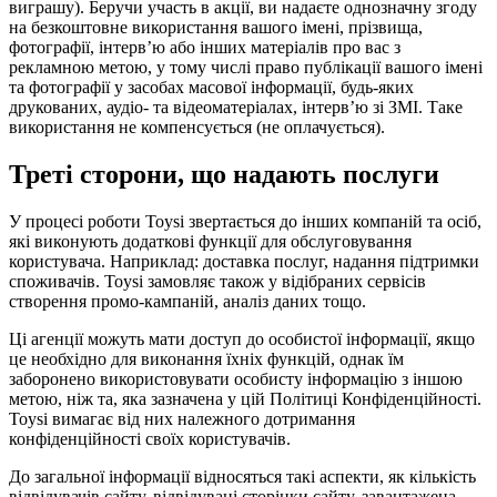
виграшу). Беручи участь в акції, ви надаєте однозначну згоду
на безкоштовне використання вашого імені, прізвища,
фотографії, інтерв’ю або інших матеріалів про вас з
рекламною метою, у тому числі право публікації вашого імені
та фотографії у засобах масової інформації, будь-яких
друкованих, аудіо- та відеоматеріалах, інтерв’ю зі ЗМІ. Таке
використання не компенсується (не оплачується).
Треті сторони, що надають послуги
У процесі роботи Toysi звертається до інших компаній та осіб,
які виконують додаткові функції для обслуговування
користувача. Наприклад: доставка послуг, надання підтримки
споживачів. Toysi замовляє також у відібраних сервісів
створення промо-кампаній, аналіз даних тощо.
Ці агенції можуть мати доступ до особистої інформації, якщо
це необхідно для виконання їхніх функцій, однак їм
заборонено використовувати особисту інформацію з іншою
метою, ніж та, яка зазначена у цій Політиці Конфіденційності.
Toysi вимагає від них належного дотримання
конфіденційності своїх користувачів.
До загальної інформації відносяться такі аспекти, як кількість
відвідувачів сайту, відвідувані сторінки сайту, завантажена