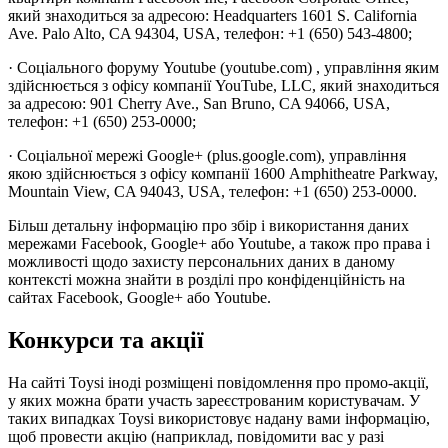
який знаходиться за адресою: Headquarters 1601 S. California
Ave. Palo Alto, CA 94304, USA, телефон: +1 (650) 543-4800;
· Соціального форуму Youtube (youtube.com) , управління яким
здійснюється з офісу компанії YouTube, LLC, який знаходиться
за адресою: 901 Cherry Ave., San Bruno, CA 94066, USA,
телефон: +1 (650) 253-0000;
· Соціальної мережі Google+ (plus.google.com), управління
якою здійснюється з офісу компанії 1600 Amphitheatre Parkway,
Mountain View, CA 94043, USA, телефон: +1 (650) 253-0000.
Більш детальну інформацію про збір і використання даних
мережами Facebook, Google+ або Youtube, а також про права і
можливості щодо захисту персональних даних в даному
контексті можна знайти в розділі про конфіденційність на
сайтах Facebook, Google+ або Youtube.
Конкурси та акції
На сайті Toysi іноді розміщені повідомлення про промо-акції,
у яких можна брати участь зареєстрованим користувачам. У
таких випадках Toysi використовує надану вами інформацію,
щоб провести акцію (наприклад, повідомити вас у разі