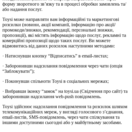
форму зворотного зв’язку та в процесі обробки замовлень та/
або надання послуг.
Toysi може направляти вам інформаційні та маркетингові
розсилки (новини, акції компанії, інформацію про акції/
промокоди/знижки, рекомендації, персональні знижки,
пропозиції), які містять інформацію щодо послуг, рекламні та
комерційні пропозиції щодо таких послуг. Ви можете
відмовитись від даних розсилок наступними методами:
· Натиснувши кнопку “Відписатись” в email-листах;
· Заборонивши надсилання повідомлення через чати (опція
“Заблокувати”);
· Покинувши спільноти Toysi в соціальних мережах;
· Вибравши іконку “замок” на toysi.ua (Свідчення про сайт) та
заборонивши надсилання web-push повідомлень.
Toysi здійснює надсилання повідомлення та розсилок шляхом
телекомунікаційних мереж, у вигляді голосового з’єднання,
email-листів, SMS-повідомлень, через чати спілкування та
іншими доступними сьогодні або у майбутньому засобами.