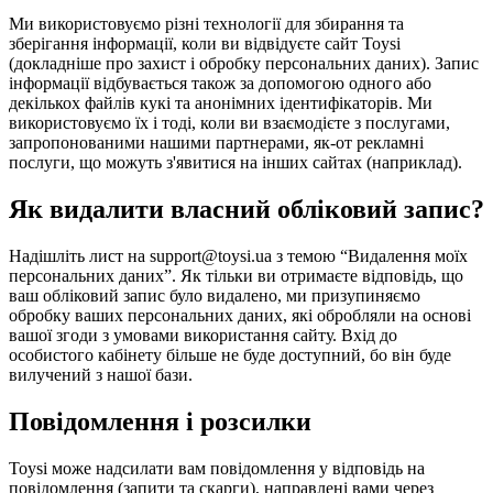
Ми використовуємо різні технології для збирання та
зберігання інформації, коли ви відвідуєте сайт Toysi
(
докладніше про захист і обробку персональних даних
). Запис
інформації відбувається також за допомогою одного або
декількох файлів кукі та анонімних ідентифікаторів. Ми
використовуємо їх і тоді, коли ви взаємодієте з послугами,
запропонованими нашими партнерами, як-от рекламні
послуги, що можуть з'явитися на інших сайтах (наприклад).
Як видалити власний обліковий запис?
Надішліть лист на support@toysi.ua з темою “Видалення моїх
персональних даних”. Як тільки ви отримаєте відповідь, що
ваш обліковий запис було видалено, ми призупиняємо
обробку ваших персональних даних, які обробляли на основі
вашої згоди з умовами використання сайту. Вхід до
особистого кабінету більше не буде доступний, бо він буде
вилучений з нашої бази.
Повідомлення і розсилки
Toysi може надсилати вам повідомлення у відповідь на
повідомлення (запити та скарги), направлені вами через