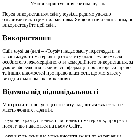
Умови користування сайтом toysi.ua
Перед використанням сайту toysi.ua радимо уважно
ознайомитись з цим положенням. Якщо ви не згодні з ним, не
використовуйте цей сайт.
Використання
Сайт toysi.ua (далі – «Toysi») надає змогу переглядати та
завантажувати матеріали цього сайту (далі – «Сайт») для
особистого некомерційного та комерційного використання, за
умови збереження вами всієї інформації про авторське право
та інших відомостей про право власності, що містяться у
вихідних матеріалах і в їх копіях.
Відмова від відповідальності
Матеріали та послуги цього сайту надаються «як є» та не
мають жодних гарантій.
Toysi не гарантує точності та повноти матеріалів, програм і
послуг, що надаються на цьому Сайті.
Toysi в будь-який час може вносити зміни до матеріалів і