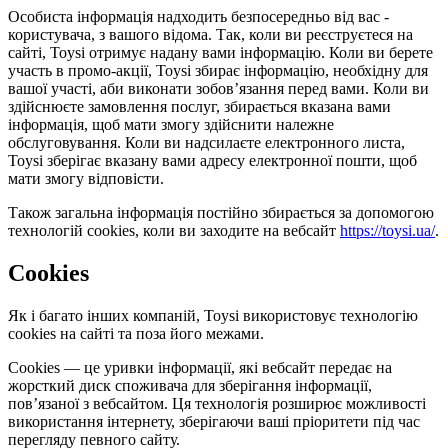
Особиста інформація надходить безпосередньо від вас -
користувача, з вашого відома. Так, коли ви реєструєтеся на
сайті, Toysi отримує надану вами інформацію. Коли ви берете
участь в промо-акції, Toysi збирає інформацію, необхідну для
вашої участі, аби виконати зобов’язання перед вами. Коли ви
здійснюєте замовлення послуг, збирається вказана вами
інформація, щоб мати змогу здійснити належне
обслуговування. Коли ви надсилаєте електронного листа,
Toysi зберігає вказану вами адресу електронної пошти, щоб
мати змогу відповісти.
Також загальна інформація постійно збирається за допомогою
технологій cookies, коли ви заходите на вебсайт
https://toysi.ua/
.
Cookies
Як і багато інших компаній, Toysi використовує технологію
cookies на сайті та поза його межами.
Cookies — це уривки інформації, які вебсайт передає на
жорсткий диск споживача для зберігання інформації,
пов’язаної з вебсайтом. Ця технологія розширює можливості
використання інтернету, зберігаючи ваші пріоритети під час
перегляду певного сайту.