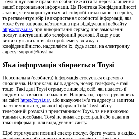
Toysi цінує ваше право на особисте життя та нерозголошення
вашої персональної інформації. Ця Політика Конфіденційності
- закон, яким користуються всі співробітники нашого сервісу,
та регламентує збір і використання особистої інформації, яка
може бути запрошена/отримана при відвідуванні вебсайту
https://toysi.ua/
, при використанні сервісу, при замовленні
послуг, листуванні або телефонній розмові. Якщо у вас
виникнуть питання або проблеми у зв’язку з
конфіденційністю, надсилайте їх, будь ласка, на електронну
адресу: support@toysi.ua.
Яка інформація збирається Toysi
Персональна (особиста) інформація стосується окремого
споживача. Наприклад: ім’я, адреса, номер телефону, e-mail
тощо. Такі дані Toysi отримує лише від осіб, які надають її
свідомо та з власного бажання. Наприклад, зареєструвавшись
на сайті
https://toysi.ua/
, або вказуючи ім’я та адресу із запитом
на отримання подальшої інформації від Toysi, або у
телефонній розмові з представником Toysi, та не виключно
такими способами. Toysi не вимагає реєстрації або надання
такої інформації для відвідування сайту.
Щоб отримувати повний спектр послуг, брати участь в акціях,
дослідженнях або іншим чином взаємодіяти з Toysi, ви