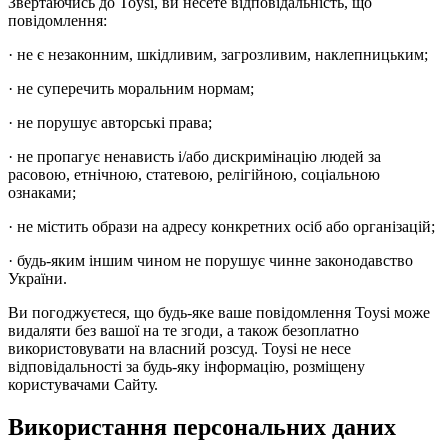
Звертаючись до Toysi, ви несете відповідальність, що
повідомлення:
· не є незаконним, шкідливим, загрозливим, наклепницьким;
· не суперечить моральним нормам;
· не порушує авторські права;
· не пропагує ненависть і/або дискримінацію людей за
расовою, етнічною, статевою, релігійною, соціальною
ознаками;
· не містить образи на адресу конкретних осіб або організацій;
· будь-яким іншим чином не порушує чинне законодавство
України.
Ви погоджуєтеся, що будь-яке ваше повідомлення Toysi може
видаляти без вашої на те згоди, а також безоплатно
використовувати на власний розсуд. Toysi не несе
відповідальності за будь-яку інформацію, розміщену
користувачами Сайту.
Використання персональних даних