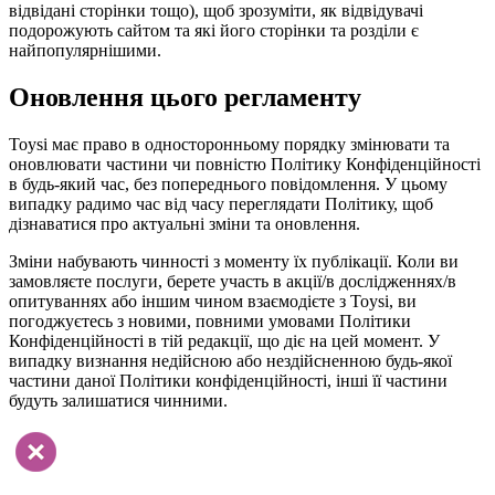
відвідані сторінки тощо), щоб зрозуміти, як відвідувачі
подорожують сайтом та які його сторінки та розділи є
найпопулярнішими.
Оновлення цього регламенту
Toysi має право в односторонньому порядку змінювати та
оновлювати частини чи повністю Політику Конфіденційності
в будь-який час, без попереднього повідомлення. У цьому
випадку радимо час від часу переглядати Політику, щоб
дізнаватися про актуальні зміни та оновлення.
Зміни набувають чинності з моменту їх публікації. Коли ви
замовляєте послуги, берете участь в акції/в дослідженнях/в
опитуваннях або іншим чином взаємодієте з Toysi, ви
погоджуєтесь з новими, повними умовами Політики
Конфіденційності в тій редакції, що діє на цей момент. У
випадку визнання недійсною або нездійсненною будь-якої
частини даної Політики конфіденційності, інші її частини
будуть залишатися чинними.