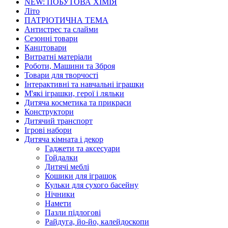
NEW: ПОБУТОВА ХІМІЯ
Літо
ПАТРІОТИЧНА ТЕМА
Антистрес та слайми
Сезонні товари
Канцтовари
Витратні матеріали
Роботи, Машини та Зброя
Товари для творчості
Інтерактивні та навчальні іграшки
М'які іграшки, герої і ляльки
Дитяча косметика та прикраси
Конструктори
Дитячий транспорт
Ігрові набори
Дитяча кімната і декор
Гаджети та аксесуари
Гойдалки
Дитячі меблі
Кошики для іграшок
Кульки для сухого басейну
Нічники
Намети
Пазли підлогові
Райдуга, йо-йо, калейдоскопи