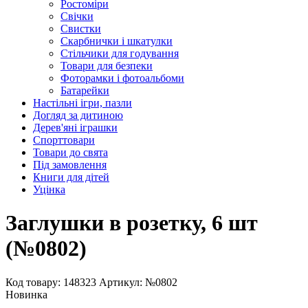
Ростоміри
Свічки
Свистки
Скарбнички і шкатулки
Стільчики для годування
Товари для безпеки
Фоторамки і фотоальбоми
Батарейки
Настільні ігри, пазли
Догляд за дитиною
Дерев'яні іграшки
Спорттовари
Товари до свята
Під замовлення
Книги для дітей
Уцінка
Заглушки в розетку, 6 шт
(№0802)
Код товару: 148323
Артикул: №0802
Новинка