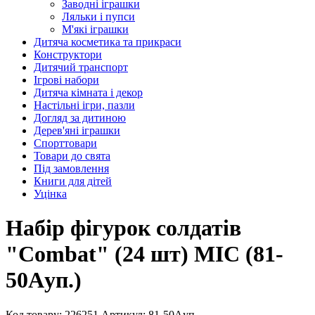
Заводні іграшки
Ляльки і пупси
М'які іграшки
Дитяча косметика та прикраси
Конструктори
Дитячий транспорт
Ігрові набори
Дитяча кімната і декор
Настільні ігри, пазли
Догляд за дитиною
Дерев'яні іграшки
Спорттовари
Товари до свята
Під замовлення
Книги для дітей
Уцінка
Набір фігурок солдатів
"Combat" (24 шт) MIC (81-
50Aуп.)
Код товару: 226251
Артикул: 81-50Aуп.