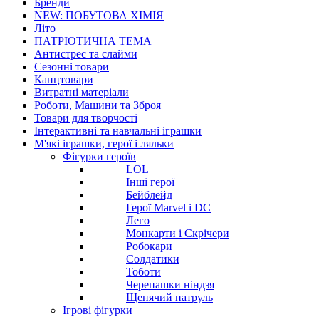
Бренди
NEW: ПОБУТОВА ХІМІЯ
Літо
ПАТРІОТИЧНА ТЕМА
Антистрес та слайми
Сезонні товари
Канцтовари
Витратні матеріали
Роботи, Машини та Зброя
Товари для творчості
Інтерактивні та навчальні іграшки
М'які іграшки, герої і ляльки
Фігурки героїв
LOL
Інші герої
Бейблейд
Герої Marvel і DC
Лего
Монкарти і Скрічери
Робокари
Солдатики
Тоботи
Черепашки ніндзя
Щенячий патруль
Ігрові фігурки