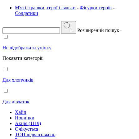
М'які іграшки, герої і ляльки
-
Фігурки героїв
-
Солдатики
Розширений пошук»
Не відображати уцінку
Показати категорії:
Для хлопчиків
Для дівчаток
Хайп
Новинки
Акція (1119)
Очікується
ТОП відвантажень