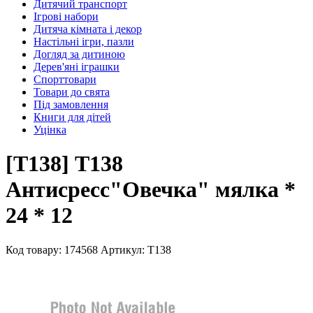
Дитячий транспорт
Ігрові набори
Дитяча кімната і декор
Настільні ігри, пазли
Догляд за дитиною
Дерев'яні іграшки
Спорттовари
Товари до свята
Під замовлення
Книги для дітей
Уцінка
[Т138] Т138
Антисресс"Овечка" мялка *
24 * 12
Код товару: 174568
Артикул: Т138