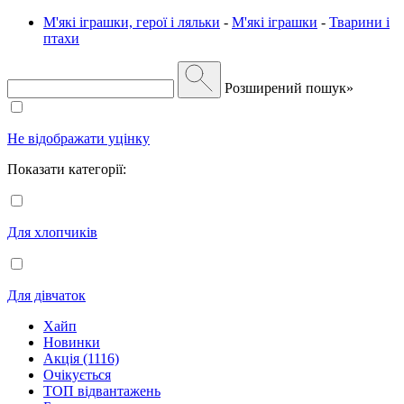
М'які іграшки, герої і ляльки
-
М'які іграшки
-
Тварини і
птахи
Розширений пошук»
Не відображати уцінку
Показати категорії:
Для хлопчиків
Для дівчаток
Хайп
Новинки
Акція (1116)
Очікується
ТОП відвантажень