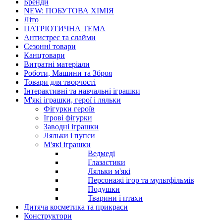
Бренди
NEW: ПОБУТОВА ХІМІЯ
Літо
ПАТРІОТИЧНА ТЕМА
Антистрес та слайми
Сезонні товари
Канцтовари
Витратні матеріали
Роботи, Машини та Зброя
Товари для творчості
Інтерактивні та навчальні іграшки
М'які іграшки, герої і ляльки
Фігурки героїв
Ігрові фігурки
Заводні іграшки
Ляльки і пупси
М'які іграшки
Ведмеді
Глазастики
Ляльки м'які
Персонажі ігор та мультфільмів
Подушки
Тварини і птахи
Дитяча косметика та прикраси
Конструктори