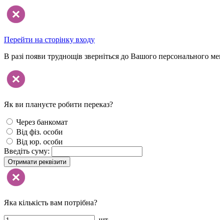
Перейти на сторінку входу
В разі появи труднощів зверніться до Вашого персонального м
Як ви плануєте робити переказ?
Через банкомат
Від фіз. особи
Від юр. особи
Введіть суму:
Отримати реквізити
Яка кількість вам потрібна?
шт.