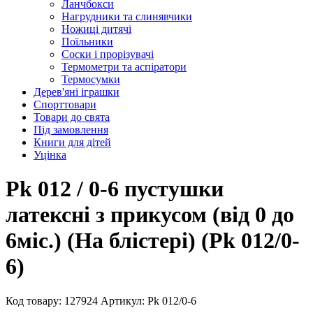
Ланчбокси
Нагрудники та слинявчики
Ножиці дитячі
Поїльники
Соски і прорізувачі
Термометри та аспіратори
Термосумки
Дерев'яні іграшки
Спорттовари
Товари до свята
Під замовлення
Книги для дітей
Уцінка
Pk 012 / 0-6 пустушки
латексні з прикусом (від 0 до
6міс.) (На блістері) (Pk 012/0-
6)
Код товару: 127924
Артикул: Pk 012/0-6