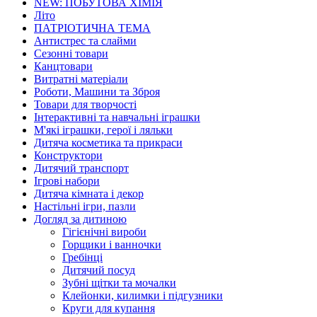
NEW: ПОБУТОВА ХІМІЯ
Літо
ПАТРІОТИЧНА ТЕМА
Антистрес та слайми
Сезонні товари
Канцтовари
Витратні матеріали
Роботи, Машини та Зброя
Товари для творчості
Інтерактивні та навчальні іграшки
М'які іграшки, герої і ляльки
Дитяча косметика та прикраси
Конструктори
Дитячий транспорт
Ігрові набори
Дитяча кімната і декор
Настільні ігри, пазли
Догляд за дитиною
Гігієнічні вироби
Горщики і ванночки
Гребінці
Дитячий посуд
Зубні щітки та мочалки
Клейонки, килимки і підгузники
Круги для купання