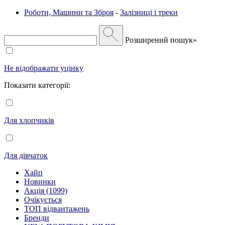
Роботи, Машини та Зброя
-
Залізниці і треки
Розширений пошук»
Не відображати уцінку
Показати категорії:
Для хлопчиків
Для дівчаток
Хайп
Новинки
Акція (1099)
Очікується
ТОП відвантажень
Бренди