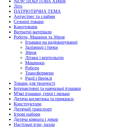
NEW: ПОБУТОВА ХІМІЯ
Літо
ПАТРІОТИЧНА ТЕМА
Антистрес та слайми
Сезонні товари
Канцтовари
Витратні матеріали
Роботи, Машини та Зброя
Іграшки на радіокеруванні
Залізниці і треки
Зброя
Літаки і вертольоти
Машинки
Роботи
Трансформери
Рації і біноклі
Товари для творчості
Інтерактивні та навчальні іграшки
М'які іграшки, герої і ляльки
Дитяча косметика та прикраси
Конструктори
Дитячий транспорт
Ігрові набори
Дитяча кімната і декор
Настільні ігри, пазли