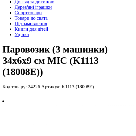
Догляд за дитиною
Дерев'яні іграшки
Спорттовари
Товари до свята
Під замовлення
Книги для дітей
Уцінка
Паровозик (3 машинки)
34х6х9 см MIC (K1113
(18008E))
Код товару: 24226
Артикул: K1113 (18008E)