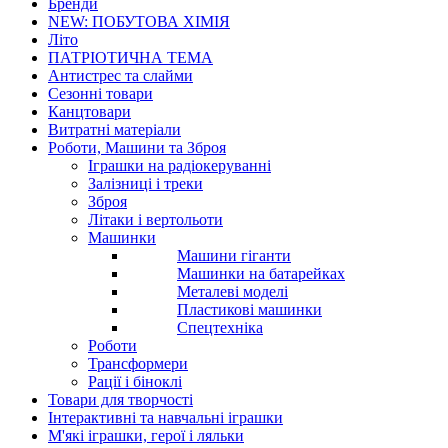
Бренди
NEW: ПОБУТОВА ХІМІЯ
Літо
ПАТРІОТИЧНА ТЕМА
Антистрес та слайми
Сезонні товари
Канцтовари
Витратні матеріали
Роботи, Машини та Зброя
Іграшки на радіокеруванні
Залізниці і треки
Зброя
Літаки і вертольоти
Машинки
Машини гіганти
Машинки на батарейках
Металеві моделі
Пластикові машинки
Спецтехніка
Роботи
Трансформери
Рації і біноклі
Товари для творчості
Інтерактивні та навчальні іграшки
М'які іграшки, герої і ляльки