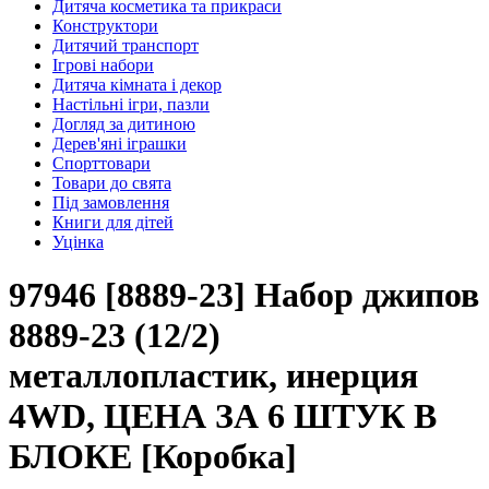
Дитяча косметика та прикраси
Конструктори
Дитячий транспорт
Ігрові набори
Дитяча кімната і декор
Настільні ігри, пазли
Догляд за дитиною
Дерев'яні іграшки
Спорттовари
Товари до свята
Під замовлення
Книги для дітей
Уцінка
97946 [8889-23] Набор джипов
8889-23 (12/2)
металлопластик, инерция
4WD, ЦЕНА ЗА 6 ШТУК В
БЛОКЕ [Коробка]