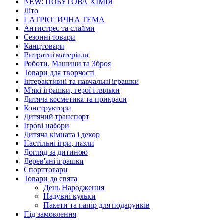
NEW: ПОБУТОВА ХІМІЯ
Літо
ПАТРІОТИЧНА ТЕМА
Антистрес та слайми
Сезонні товари
Канцтовари
Витратні матеріали
Роботи, Машини та Зброя
Товари для творчості
Інтерактивні та навчальні іграшки
М'які іграшки, герої і ляльки
Дитяча косметика та прикраси
Конструктори
Дитячий транспорт
Ігрові набори
Дитяча кімната і декор
Настільні ігри, пазли
Догляд за дитиною
Дерев'яні іграшки
Спорттовари
Товари до свята
День Народження
Надувні кульки
Пакети та папір для подарунків
Під замовлення