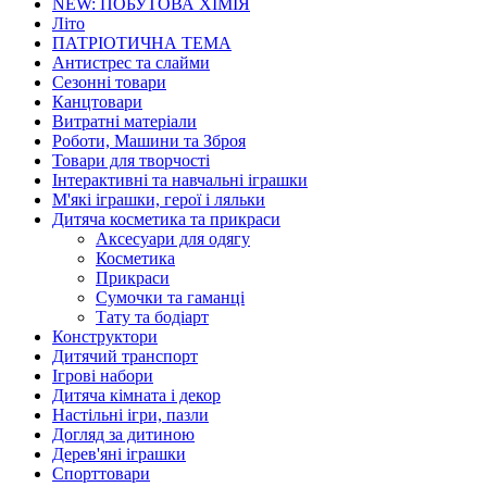
NEW: ПОБУТОВА ХІМІЯ
Літо
ПАТРІОТИЧНА ТЕМА
Антистрес та слайми
Сезонні товари
Канцтовари
Витратні матеріали
Роботи, Машини та Зброя
Товари для творчості
Інтерактивні та навчальні іграшки
М'які іграшки, герої і ляльки
Дитяча косметика та прикраси
Аксесуари для одягу
Косметика
Прикраси
Сумочки та гаманці
Тату та бодіарт
Конструктори
Дитячий транспорт
Ігрові набори
Дитяча кімната і декор
Настільні ігри, пазли
Догляд за дитиною
Дерев'яні іграшки
Спорттовари