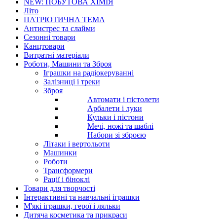
NEW: ПОБУТОВА ХІМІЯ
Літо
ПАТРІОТИЧНА ТЕМА
Антистрес та слайми
Сезонні товари
Канцтовари
Витратні матеріали
Роботи, Машини та Зброя
Іграшки на радіокеруванні
Залізниці і треки
Зброя
Автомати і пістолети
Арбалети і луки
Кульки і пістони
Мечі, ножі та шаблі
Набори зі зброєю
Літаки і вертольоти
Машинки
Роботи
Трансформери
Рації і біноклі
Товари для творчості
Інтерактивні та навчальні іграшки
М'які іграшки, герої і ляльки
Дитяча косметика та прикраси