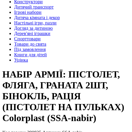
Конструктори
Дитячий транспорт
Ігрові набори
Дитяча кімната і декор
Настільні ігри, пазли
Догляд за дитиною
Дерев'яні іграшки
Спорттовари
Товари до свята
Під замовлення
Книги для дітей
Уцінка
НАБІР АРМІЇ: ПІСТОЛЕТ,
ФЛЯГА, ГРАНАТА 2ШТ,
БІНОКЛЬ, РАЦІЯ
(ПІСТОЛЕТ НА ПУЛЬКАХ)
Colorplast (SSA-nabir)