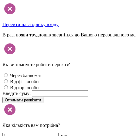
Перейти на сторінку входу
В разі появи труднощів зверніться до Вашого персонального м
Як ви плануєте робити переказ?
Через банкомат
Від фіз. особи
Від юр. особи
Введіть суму:
Отримати реквізити
Яка кількість вам потрібна?
шт.