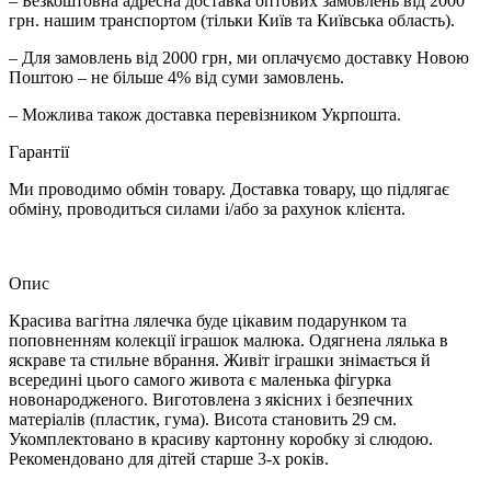
– Безкоштовна адресна доставка оптових замовлень від 2000
грн. нашим транспортом (тільки Київ та Київська область).
– Для замовлень від 2000 грн, ми оплачуємо доставку Новою
Поштою – не більше 4% від суми замовлень.
– Можлива також доставка перевізником Укрпошта.
Гарантії
Ми проводимо обмін товару. Доставка товару, що підлягає
обміну, проводиться силами і/або за рахунок клієнта.
Опис
Красива вагітна лялечка буде цікавим подарунком та
поповненням колекції іграшок малюка. Одягнена лялька в
яскраве та стильне вбрання. Живіт іграшки знімається й
всередині цього самого живота є маленька фігурка
новонародженого. Виготовлена з якісних і безпечних
матеріалів (пластик, гума). Висота становить 29 см.
Укомплектовано в красиву картонну коробку зі слюдою.
Рекомендовано для дітей старше 3-х років.