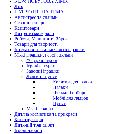
NEW: ПОБУТОВА ХІМІЯ
Літо
ПАТРІОТИЧНА ТЕМА
Антистрес та слайми
Сезонні товари
Канцтовари
Витратні матеріали
Роботи, Машини та Зброя
Товари для творчості
Інтерактивні та навчальні іграшки
М'які іграшки, герої і ляльки
Фігурки героїв
Ігрові фігурки
Заводні іграшки
Ляльки і пупси
Коляски для ляльок
Ляльки
Лялькові набори
Меблі для ляльок
Пупси
М'які іграшки
Дитяча косметика та прикраси
Конструктори
Дитячий транспорт
Ігрові набори