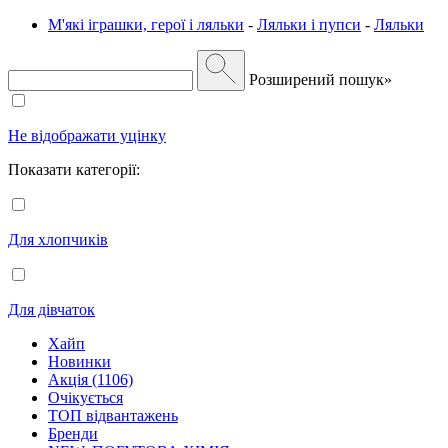
М'які іграшки, герої і ляльки
-
Ляльки і пупси
-
Ляльки
Розширений пошук»
Не відображати уцінку
Показати категорії:
Для хлопчиків
Для дівчаток
Хайп
Новинки
Акція (1106)
Очікується
ТОП відвантажень
Бренди