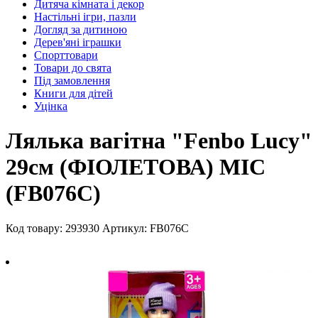
Дитяча кімната і декор
Настільні ігри, пазли
Догляд за дитиною
Дерев'яні іграшки
Спорттовари
Товари до свята
Під замовлення
Книги для дітей
Уцінка
Лялька вагітна "Fenbo Lucy"
29см (ФІОЛЕТОВА) MIC
(FB076C)
Код товару: 293930
Артикул: FB076C