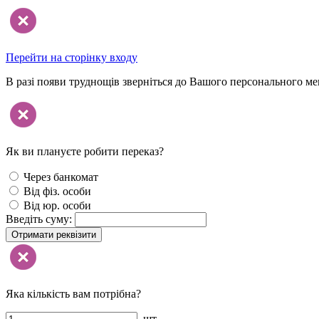
Перейти на сторінку входу
В разі появи труднощів зверніться до Вашого персонального м
Як ви плануєте робити переказ?
Через банкомат
Від фіз. особи
Від юр. особи
Введіть суму:
Отримати реквізити
Яка кількість вам потрібна?
шт.