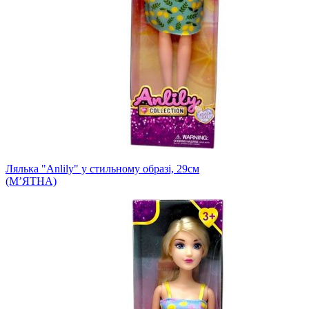
Лялька "Anlily" у стильному образі, 29см
(МʼЯТНА)