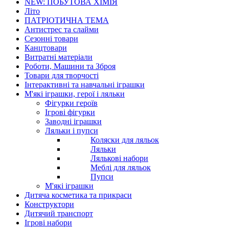
NEW: ПОБУТОВА ХІМІЯ
Літо
ПАТРІОТИЧНА ТЕМА
Антистрес та слайми
Сезонні товари
Канцтовари
Витратні матеріали
Роботи, Машини та Зброя
Товари для творчості
Інтерактивні та навчальні іграшки
М'які іграшки, герої і ляльки
Фігурки героїв
Ігрові фігурки
Заводні іграшки
Ляльки і пупси
Коляски для ляльок
Ляльки
Лялькові набори
Меблі для ляльок
Пупси
М'які іграшки
Дитяча косметика та прикраси
Конструктори
Дитячий транспорт
Ігрові набори