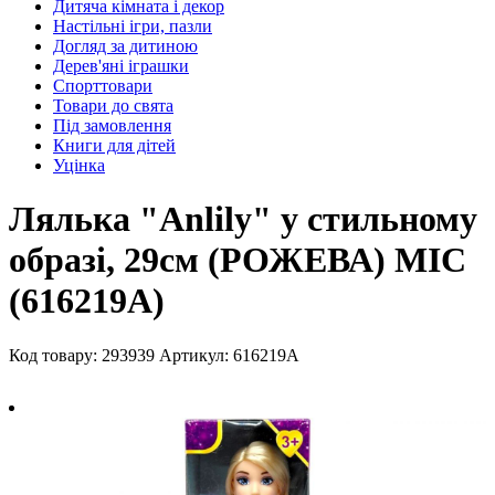
Дитяча кімната і декор
Настільні ігри, пазли
Догляд за дитиною
Дерев'яні іграшки
Спорттовари
Товари до свята
Під замовлення
Книги для дітей
Уцінка
Лялька "Anlily" у стильному
образі, 29см (РОЖЕВА) MIC
(616219A)
Код товару: 293939
Артикул: 616219A