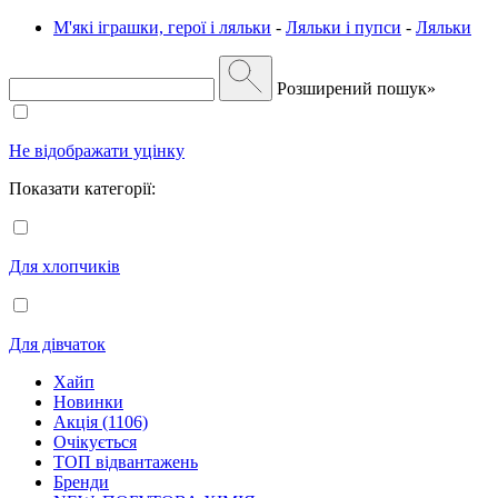
М'які іграшки, герої і ляльки
-
Ляльки і пупси
-
Ляльки
Розширений пошук»
Не відображати уцінку
Показати категорії:
Для хлопчиків
Для дівчаток
Хайп
Новинки
Акція (1106)
Очікується
ТОП відвантажень
Бренди