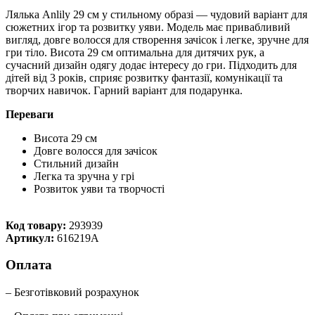
Лялька Anlily 29 см у стильному образі — чудовий варіант для
сюжетних ігор та розвитку уяви. Модель має привабливий
вигляд, довге волосся для створення зачісок і легке, зручне для
гри тіло. Висота 29 см оптимальна для дитячих рук, а
сучасний дизайн одягу додає інтересу до гри. Підходить для
дітей від 3 років, сприяє розвитку фантазії, комунікації та
творчих навичок. Гарний варіант для подарунка.
Переваги
Висота 29 см
Довге волосся для зачісок
Стильний дизайн
Легка та зручна у грі
Розвиток уяви та творчості
Код товару:
293939
Артикул:
616219A
Оплата
– Безготівковий розрахунок