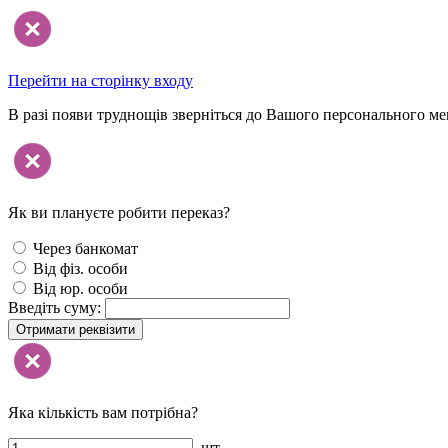
Перейти на сторінку входу
В разі появи труднощів зверніться до Вашого персонального м
Як ви плануєте робити переказ?
Через банкомат
Від фіз. особи
Від юр. особи
Введіть суму:
Отримати реквізити
Яка кількість вам потрібна?
шт.