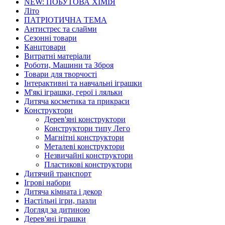
NEW: ПОБУТОВА ХІМІЯ
Літо
ПАТРІОТИЧНА ТЕМА
Антистрес та слайми
Сезонні товари
Канцтовари
Витратні матеріали
Роботи, Машини та Зброя
Товари для творчості
Інтерактивні та навчальні іграшки
М'які іграшки, герої і ляльки
Дитяча косметика та прикраси
Конструктори
Дерев'яні конструктори
Конструктори типу Лего
Магнітні конструктори
Металеві конструктори
Незвичайні конструктори
Пластикові конструктори
Дитячий транспорт
Ігрові набори
Дитяча кімната і декор
Настільні ігри, пазли
Догляд за дитиною
Дерев'яні іграшки