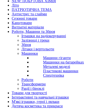
NEW: ПОБУТОВА ХІМІЯ
Літо
ПАТРІОТИЧНА ТЕМА
Антистрес та слайми
Сезонні товари
Канцтовари
Витратні матеріали
Роботи, Машини та Зброя
Іграшки на радіокеруванні
Залізниці і треки
Зброя
Літаки і вертольоти
Машинки
Машини гіганти
Машинки на батарейках
Металеві моделі
Пластикові машинки
Спецтехніка
Роботи
Трансформери
Рації і біноклі
Товари для творчості
Інтерактивні та навчальні іграшки
М'які іграшки, герої і ляльки
Дитяча косметика та прикраси