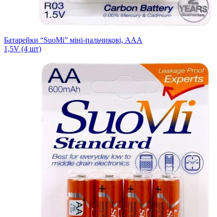
Батарейки “SuoMi” міні-пальчикові, ААА
1,5V (4 шт)