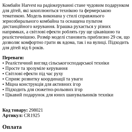
Комбайн Harvest на радіокеруванні стане чудовим подарунком
для дітей, які захоплюються технікою та фермерською
тематикою. Модель виконана у стилі справжнього
зернозбирального комбайна та оснащена пультом
дистанційного керування. Іграшка рухається у різних
напрямках, а світлові ефекти роблять гру ще цікавішою та
реалістичнішою. Розмір моделі становить приблизно 29 см, що
дозволяє комфортно грати як вдома, так і на вулиці. Підходить
для дітей від 6 років.
Переваги:
• Реалістичний вигляд сільськогосподарської техніки
• Просте та зрозуміле керування
• Світлові ефекти під час руху
• Сприяє розвитку координації та уваги
• Міцна конструкція для активних ігор
• Підходить для сюжетно-рольових ігор
• Цікавий подарунок для юних шанувальників техніки
Код товару:
298021
Артикул:
CR1925
Оплата