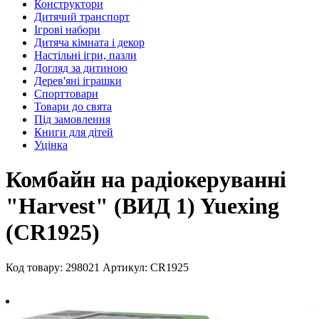
Конструктори
Дитячий транспорт
Ігрові набори
Дитяча кімната і декор
Настільні ігри, пазли
Догляд за дитиною
Дерев'яні іграшки
Спорттовари
Товари до свята
Під замовлення
Книги для дітей
Уцінка
Комбайн на радіокеруванні
"Harvest" (ВИД 1) Yuexing
(CR1925)
Код товару: 298021
Артикул: CR1925