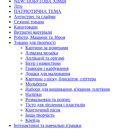
NEW: ПОБУТОВА ХІМІЯ
Літо
ПАТРІОТИЧНА ТЕМА
Антистрес та слайми
Сезонні товари
Канцтовари
Витратні матеріали
Роботи, Машини та Зброя
Товари для творчості
Картини за номерами
Алмазна мозаїка
Аплікації та орігамі
Бісер і намистини
Гравюри і карбування
Дошки для малювання
Картини з піску, блискіток, гліттера
Мольберти
Набори для вишивання, в'язання, плетіння
Наліпки
Розмальовки та розпис
Тісто для ліплення і пластилін
Кінетичний пісок
Інша творчість
Крейда
Інтерактивні та навчальні іграшки