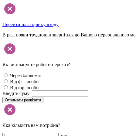
Перейти на сторінку входу
В разі появи труднощів зверніться до Вашого персонального м
Як ви плануєте робити переказ?
Через банкомат
Від фіз. особи
Від юр. особи
Введіть суму:
Отримати реквізити
Яка кількість вам потрібна?
шт.