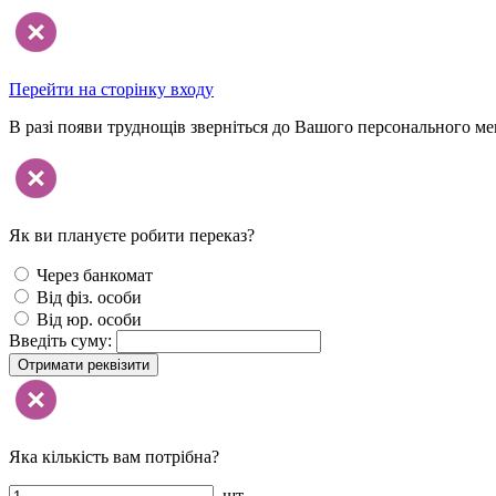
Перейти на сторінку входу
В разі появи труднощів зверніться до Вашого персонального м
Як ви плануєте робити переказ?
Через банкомат
Від фіз. особи
Від юр. особи
Введіть суму:
Отримати реквізити
Яка кількість вам потрібна?
шт.