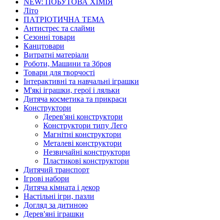
NEW: ПОБУТОВА ХІМІЯ
Літо
ПАТРІОТИЧНА ТЕМА
Антистрес та слайми
Сезонні товари
Канцтовари
Витратні матеріали
Роботи, Машини та Зброя
Товари для творчості
Інтерактивні та навчальні іграшки
М'які іграшки, герої і ляльки
Дитяча косметика та прикраси
Конструктори
Дерев'яні конструктори
Конструктори типу Лего
Магнітні конструктори
Металеві конструктори
Незвичайні конструктори
Пластикові конструктори
Дитячий транспорт
Ігрові набори
Дитяча кімната і декор
Настільні ігри, пазли
Догляд за дитиною
Дерев'яні іграшки