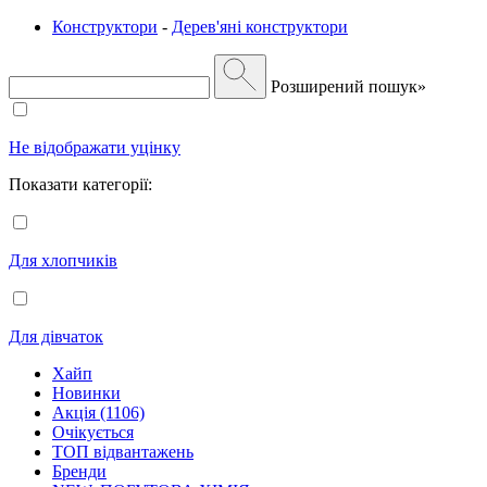
Конструктори
-
Дерев'яні конструктори
Розширений пошук»
Не відображати уцінку
Показати категорії:
Для хлопчиків
Для дівчаток
Хайп
Новинки
Акція (1106)
Очікується
ТОП відвантажень
Бренди