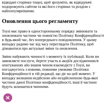
відвідані сторінки тощо), щоб зрозуміти, як відвідувачі
подорожують сайтом та які його сторінки та розділи є
найпопулярнішими.
Оновлення цього регламенту
Toysi має право в односторонньому порядку змінювати та
оновлювати частини чи повністю Політику Конфіденційності
в будь-який час, без попереднього повідомлення. У цьому
випадку радимо час від часу переглядати Політику, щоб
дізнаватися про актуальні зміни та оновлення.
Зміни набувають чинності з моменту їх публікації. Коли ви
замовляєте послуги, берете участь в акції/в дослідженнях/в
опитуваннях або іншим чином взаємодієте з Toysi, ви
погоджуєтесь з новими, повними умовами Політики
Конфіденційності в тій редакції, що діє на цей момент. У
випадку визнання недійсною або нездійсненною будь-якої
частини даної Політики конфіденційності, інші її частини
будуть залишатися чинними.