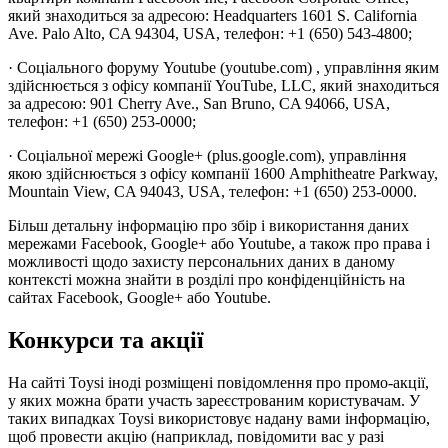
який знаходиться за адресою: Headquarters 1601 S. California
Ave. Palo Alto, CA 94304, USA, телефон: +1 (650) 543-4800;
· Соціального форуму Youtube (youtube.com) , управління яким
здійснюється з офісу компанії YouTube, LLC, який знаходиться
за адресою: 901 Cherry Ave., San Bruno, CA 94066, USA,
телефон: +1 (650) 253-0000;
· Соціальної мережі Google+ (plus.google.com), управління
якою здійснюється з офісу компанії 1600 Amphitheatre Parkway,
Mountain View, CA 94043, USA, телефон: +1 (650) 253-0000.
Більш детальну інформацію про збір і використання даних
мережами Facebook, Google+ або Youtube, а також про права і
можливості щодо захисту персональних даних в даному
контексті можна знайти в розділі про конфіденційність на
сайтах Facebook, Google+ або Youtube.
Конкурси та акції
На сайті Toysi іноді розміщені повідомлення про промо-акції,
у яких можна брати участь зареєстрованим користувачам. У
таких випадках Toysi використовує надану вами інформацію,
щоб провести акцію (наприклад, повідомити вас у разі