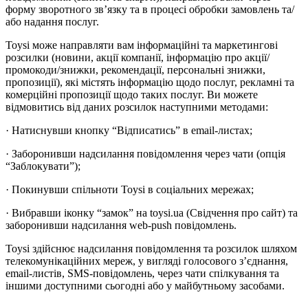
форму зворотного зв’язку та в процесі обробки замовлень та/
або надання послуг.
Toysi може направляти вам інформаційні та маркетингові
розсилки (новини, акції компанії, інформацію про акції/
промокоди/знижки, рекомендації, персональні знижки,
пропозиції), які містять інформацію щодо послуг, рекламні та
комерційні пропозиції щодо таких послуг. Ви можете
відмовитись від даних розсилок наступними методами:
· Натиснувши кнопку “Відписатись” в email-листах;
· Заборонивши надсилання повідомлення через чати (опція
“Заблокувати”);
· Покинувши спільноти Toysi в соціальних мережах;
· Вибравши іконку “замок” на toysi.ua (Свідчення про сайт) та
заборонивши надсилання web-push повідомлень.
Toysi здійснює надсилання повідомлення та розсилок шляхом
телекомунікаційних мереж, у вигляді голосового з’єднання,
email-листів, SMS-повідомлень, через чати спілкування та
іншими доступними сьогодні або у майбутньому засобами.