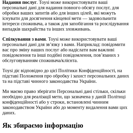
Надання послуг
. Toysi може використовувати ваші
персональні дані для надання повного обсягу послуг, для
обробки ваших запитів або для інших цілей, які можуть
існувати для досягнення кінцевої мети — задовольнити
інтереси споживача, а також для запобігання та розслідування
випадків шахрайства та інших зловживань.
Спілкування з вами
. Toysi може використовувати ваші
персональні дані для зв’язку з вами. Наприклад: повідомити
вас про зміну наших послуг або надіслати вам важливі
повідомлення та інші подібні повідомлення, пов’язаних з
обслуговуванням споживача/клієнта.
Toysi діє відповідно до цієї Політики Конфіденційності, на
підставі Положення про обробку і захист персональних даних
та на підставі чинного законодавства України.
Ми маємо право зберігати Персональні дані стільки, скільки
необхідно для реалізації мети, що зазначена у даній Політиці
конфіденційності або у строки, встановлені чинним
законодавством України або до моменту видалення вами цих
даних.
Як збираємо інформацію