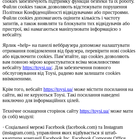
cookies забезпечують підтримку функцій безпеки та їх роботу.
Файли cookies також дозволяють відстежувати порушення
Політики Конфіденційності відвідувачами або пристроями.
Файли cookies допомагають оцінити кількість і частоту
запитів, а також виявляти та блокувати тих відвідувачів або
пристрої, які намагаються маніпулювати інформацією з
вебсайту.
Ярлик «help» на панелі веббраузера допоможе налаштувати
отримання повідомлення від браузера, перевірити нові cookies
або відключити cookies. Пам’ятайте, що cookies дозволяють
вам повною мірою користуватися всіма можливостями
вебсайту
https://toysi.ua/
. Для забезпечення повного
обслуговування від Toysi, радимо вам залишати cookies
ввімкненими.
Крім того, вебсайт
https://toysi.ua/
може містити посилання на
сайти, які не керуються Toysi. Такі посилання наведені
виключно для інформаційних цілей.
Технічне оснащення сторінок сайту
https://toysi.ua/
може мати
(в собі) модулі:
· Соціальної мережі Facebook (facebook.com) та Instagram
(instagram.com), управління яких відбувається зі штаб-
квартири компанії Facebook Inc, Facebook Corporate Office,