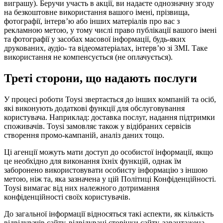
виграшу). Беручи участь в акції, ви надаєте однозначну згоду
на безкоштовне використання вашого імені, прізвища,
фотографії, інтерв’ю або інших матеріалів про вас з
рекламною метою, у тому числі право публікації вашого імені
та фотографії у засобах масової інформації, будь-яких
друкованих, аудіо- та відеоматеріалах, інтерв’ю зі ЗМІ. Таке
використання не компенсується (не оплачується).
Треті сторони, що надають послуги
У процесі роботи Toysi звертається до інших компаній та осіб,
які виконують додаткові функції для обслуговування
користувача. Наприклад: доставка послуг, надання підтримки
споживачів. Toysi замовляє також у відібраних сервісів
створення промо-кампаній, аналіз даних тощо.
Ці агенції можуть мати доступ до особистої інформації, якщо
це необхідно для виконання їхніх функцій, однак їм
заборонено використовувати особисту інформацію з іншою
метою, ніж та, яка зазначена у цій Політиці Конфіденційності.
Toysi вимагає від них належного дотримання
конфіденційності своїх користувачів.
До загальної інформації відносяться такі аспекти, як кількість
відвідувачів сайту, відвідувані сторінки сайту, завантажена