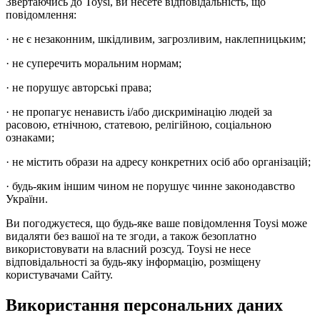
Звертаючись до Toysi, ви несете відповідальність, що
повідомлення:
· не є незаконним, шкідливим, загрозливим, наклепницьким;
· не суперечить моральним нормам;
· не порушує авторські права;
· не пропагує ненависть і/або дискримінацію людей за
расовою, етнічною, статевою, релігійною, соціальною
ознаками;
· не містить образи на адресу конкретних осіб або організацій;
· будь-яким іншим чином не порушує чинне законодавство
України.
Ви погоджуєтеся, що будь-яке ваше повідомлення Toysi може
видаляти без вашої на те згоди, а також безоплатно
використовувати на власний розсуд. Toysi не несе
відповідальності за будь-яку інформацію, розміщену
користувачами Сайту.
Використання персональних даних