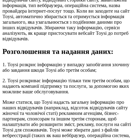
інформація, тип веббраузера, операційна система, назва
провайдера інтернет-послуг тощо. Коли ви заходите на сайт
Toysi, автоматично збирається та отримується інформація
загального, яка узагальнюється з подібними даними про
інших відвідувачів. Збираючи таку інформацію, сервіси
аналізують, як краще пристосувати вебсайт Toysi до потреб
відвідувачів.
Розголошення та надання даних:
1. Toysi розкриє інформацію у випадку запобігання злочину
або завдання шкоди Toysi або третім особам;
2. Toysi розкриває інформацію тільки тим третім особам, що
надають компанії підтримку та послуги, за допомогою яких
можливе ваше обслуговування.
Може статися, що Toysi надасть загальну інформацію про
наших відвідувачів (наприклад, відсоток відвідувачів сайту
жіночої та чоловічої статі) рекламним агенціям, бізнес-
партнерам, спонсорам та іншим третім сторонам, щоб
налаштувати або розширити зміст, рекламу, послуги на сайті
Toysi для споживачів. Toysi може збирати дані з файлів
вебреєстрації (таких як ваш веббраузер, операційна система,