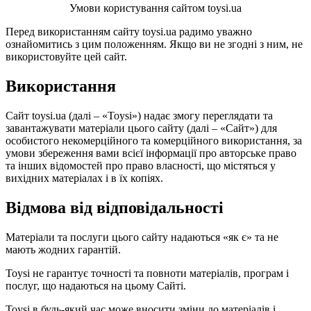
Умови користування сайтом toysi.ua
Перед використанням сайту toysi.ua радимо уважно
ознайомитись з цим положенням. Якщо ви не згодні з ним, не
використовуйте цей сайт.
Використання
Сайт toysi.ua (далі – «Toysi») надає змогу переглядати та
завантажувати матеріали цього сайту (далі – «Сайт») для
особистого некомерційного та комерційного використання, за
умови збереження вами всієї інформації про авторське право
та інших відомостей про право власності, що містяться у
вихідних матеріалах і в їх копіях.
Відмова від відповідальності
Матеріали та послуги цього сайту надаються «як є» та не
мають жодних гарантій.
Toysi не гарантує точності та повноти матеріалів, програм і
послуг, що надаються на цьому Сайті.
Toysi в будь-який час може вносити зміни до матеріалів і