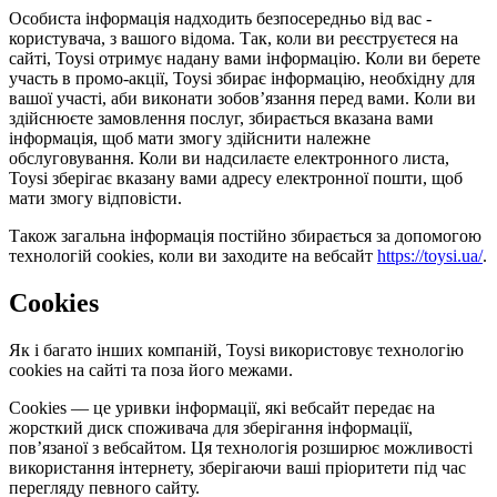
Особиста інформація надходить безпосередньо від вас -
користувача, з вашого відома. Так, коли ви реєструєтеся на
сайті, Toysi отримує надану вами інформацію. Коли ви берете
участь в промо-акції, Toysi збирає інформацію, необхідну для
вашої участі, аби виконати зобов’язання перед вами. Коли ви
здійснюєте замовлення послуг, збирається вказана вами
інформація, щоб мати змогу здійснити належне
обслуговування. Коли ви надсилаєте електронного листа,
Toysi зберігає вказану вами адресу електронної пошти, щоб
мати змогу відповісти.
Також загальна інформація постійно збирається за допомогою
технологій cookies, коли ви заходите на вебсайт
https://toysi.ua/
.
Cookies
Як і багато інших компаній, Toysi використовує технологію
cookies на сайті та поза його межами.
Cookies — це уривки інформації, які вебсайт передає на
жорсткий диск споживача для зберігання інформації,
пов’язаної з вебсайтом. Ця технологія розширює можливості
використання інтернету, зберігаючи ваші пріоритети під час
перегляду певного сайту.