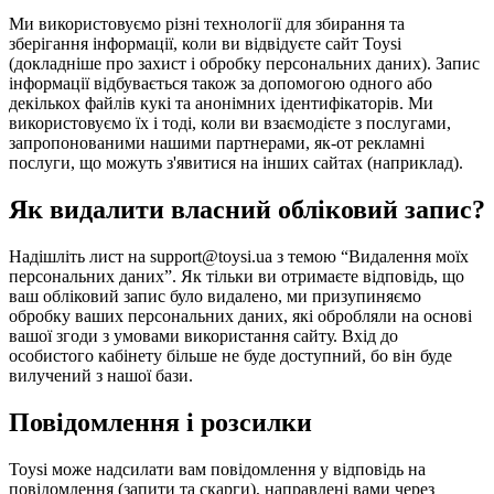
Ми використовуємо різні технології для збирання та
зберігання інформації, коли ви відвідуєте сайт Toysi
(
докладніше про захист і обробку персональних даних
). Запис
інформації відбувається також за допомогою одного або
декількох файлів кукі та анонімних ідентифікаторів. Ми
використовуємо їх і тоді, коли ви взаємодієте з послугами,
запропонованими нашими партнерами, як-от рекламні
послуги, що можуть з'явитися на інших сайтах (наприклад).
Як видалити власний обліковий запис?
Надішліть лист на support@toysi.ua з темою “Видалення моїх
персональних даних”. Як тільки ви отримаєте відповідь, що
ваш обліковий запис було видалено, ми призупиняємо
обробку ваших персональних даних, які обробляли на основі
вашої згоди з умовами використання сайту. Вхід до
особистого кабінету більше не буде доступний, бо він буде
вилучений з нашої бази.
Повідомлення і розсилки
Toysi може надсилати вам повідомлення у відповідь на
повідомлення (запити та скарги), направлені вами через