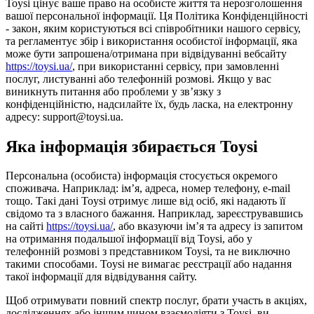
Toysi цінує ваше право на особисте життя та нерозголошення
вашої персональної інформації. Ця Політика Конфіденційності
- закон, яким користуються всі співробітники нашого сервісу,
та регламентує збір і використання особистої інформації, яка
може бути запрошена/отримана при відвідуванні вебсайту
https://toysi.ua/
, при використанні сервісу, при замовленні
послуг, листуванні або телефонній розмові. Якщо у вас
виникнуть питання або проблеми у зв’язку з
конфіденційністю, надсилайте їх, будь ласка, на електронну
адресу: support@toysi.ua.
Яка інформація збирається Toysi
Персональна (особиста) інформація стосується окремого
споживача. Наприклад: ім’я, адреса, номер телефону, e-mail
тощо. Такі дані Toysi отримує лише від осіб, які надають її
свідомо та з власного бажання. Наприклад, зареєструвавшись
на сайті
https://toysi.ua/
, або вказуючи ім’я та адресу із запитом
на отримання подальшої інформації від Toysi, або у
телефонній розмові з представником Toysi, та не виключно
такими способами. Toysi не вимагає реєстрації або надання
такої інформації для відвідування сайту.
Щоб отримувати повний спектр послуг, брати участь в акціях,
дослідженнях або іншим чином взаємодіяти з Toysi, ви