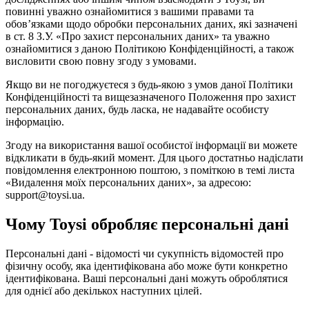
повинні уважно ознайомитися з вашими правами та
обов’язками щодо обробки персональних даних, які зазначені
в ст. 8 З.У. «Про захист персональних даних» та уважно
ознайомитися з даною Політикою Конфіденційності, а також
висловити свою повну згоду з умовами.
Якщо ви не погоджуєтеся з будь-якою з умов даної Політики
Конфіденційності та вищезазначеного Положення про захист
персональних даних, будь ласка, не надавайте особисту
інформацію.
Згоду на використання вашої особистої інформації ви можете
відкликати в будь-який момент. Для цього достатньо надіслати
повідомлення електронною поштою, з поміткою в темі листа
«Видалення моїх персональних даних», за адресою:
support@toysi.ua.
Чому Toysi обробляє персональні дані
Персональні дані - відомості чи сукупність відомостей про
фізичну особу, яка ідентифікована або може бути конкретно
ідентифікована. Ваші персональні дані можуть оброблятися
для однієї або декількох наступних цілей.