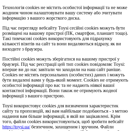
Технологія cookies не містить особистої інформації та не може
жодним чином налаштовувати вашу систему або зчитувати
інформацію з вашого жорсткого диска.
Під час перегляду вебсайту Toysi сесійні cookies можуть бути
розміщені на вашому пристрої (ПК, смартфон, планшет тощо).
Такі тимчасові cookies використовують для підрахунку
кількості візитів на сайт та вони видаляються відразу, як ви
виходите з браузера.
Постійні cookies можуть зберігатися на вашому пристрої у
браузері. Під час реєстрації цей тип cookies повідомляє Toysi:
вперше ви до нас завітали чи заходили на наш сайт раніше.
Cookies не містять персональних (особистих) даних і можуть
бути видалені вами у будь-який момент. Сookies не отримують
особистої інформації про вас та не надають ніякої вашої
контактної інформації. Вони також не отримують жодної
інформації з вашого пристрою.
Toysi використовує cookies для визначення характеристик
сайту та пропозицій, які вам найбільше подобаються - з метою
надання вам більше інформації, в якій ви зацікавлені. Крім
того, файли cookies використовуються, щоб зробити вебсайт
https://toysi.ua/
безпечним, захищеним і зручним. Файли