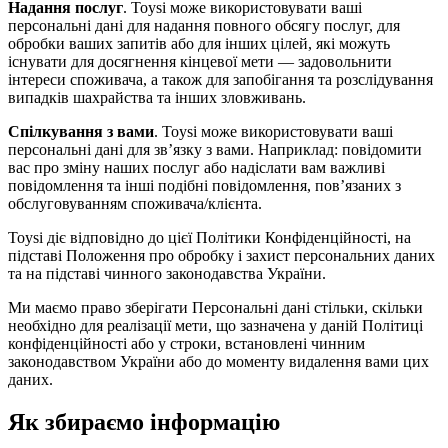
Надання послуг
. Toysi може використовувати ваші
персональні дані для надання повного обсягу послуг, для
обробки ваших запитів або для інших цілей, які можуть
існувати для досягнення кінцевої мети — задовольнити
інтереси споживача, а також для запобігання та розслідування
випадків шахрайства та інших зловживань.
Спілкування з вами
. Toysi може використовувати ваші
персональні дані для зв’язку з вами. Наприклад: повідомити
вас про зміну наших послуг або надіслати вам важливі
повідомлення та інші подібні повідомлення, пов’язаних з
обслуговуванням споживача/клієнта.
Toysi діє відповідно до цієї Політики Конфіденційності, на
підставі Положення про обробку і захист персональних даних
та на підставі чинного законодавства України.
Ми маємо право зберігати Персональні дані стільки, скільки
необхідно для реалізації мети, що зазначена у даній Політиці
конфіденційності або у строки, встановлені чинним
законодавством України або до моменту видалення вами цих
даних.
Як збираємо інформацію