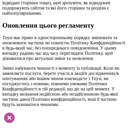
відвідані сторінки тощо), щоб зрозуміти, як відвідувачі
подорожують сайтом та які його сторінки та розділи є
найпопулярнішими.
Оновлення цього регламенту
Toysi має право в односторонньому порядку змінювати та
оновлювати частини чи повністю Політику Конфіденційності
в будь-який час, без попереднього повідомлення. У цьому
випадку радимо час від часу переглядати Політику, щоб
дізнаватися про актуальні зміни та оновлення.
Зміни набувають чинності з моменту їх публікації. Коли ви
замовляєте послуги, берете участь в акції/в дослідженнях/в
опитуваннях або іншим чином взаємодієте з Toysi, ви
погоджуєтесь з новими, повними умовами Політики
Конфіденційності в тій редакції, що діє на цей момент. У
випадку визнання недійсною або нездійсненною будь-якої
частини даної Політики конфіденційності, інші її частини
будуть залишатися чинними.