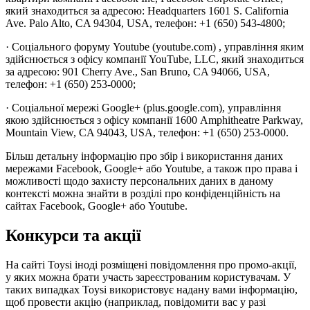
який знаходиться за адресою: Headquarters 1601 S. California
Ave. Palo Alto, CA 94304, USA, телефон: +1 (650) 543-4800;
· Соціального форуму Youtube (youtube.com) , управління яким
здійснюється з офісу компанії YouTube, LLC, який знаходиться
за адресою: 901 Cherry Ave., San Bruno, CA 94066, USA,
телефон: +1 (650) 253-0000;
· Соціальної мережі Google+ (plus.google.com), управління
якою здійснюється з офісу компанії 1600 Amphitheatre Parkway,
Mountain View, CA 94043, USA, телефон: +1 (650) 253-0000.
Більш детальну інформацію про збір і використання даних
мережами Facebook, Google+ або Youtube, а також про права і
можливості щодо захисту персональних даних в даному
контексті можна знайти в розділі про конфіденційність на
сайтах Facebook, Google+ або Youtube.
Конкурси та акції
На сайті Toysi іноді розміщені повідомлення про промо-акції,
у яких можна брати участь зареєстрованим користувачам. У
таких випадках Toysi використовує надану вами інформацію,
щоб провести акцію (наприклад, повідомити вас у разі