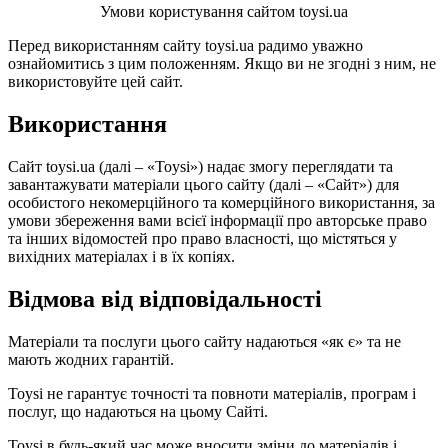
Умови користування сайтом toysi.ua
Перед використанням сайту toysi.ua радимо уважно
ознайомитись з цим положенням. Якщо ви не згодні з ним, не
використовуйте цей сайт.
Використання
Сайт toysi.ua (далі – «Toysi») надає змогу переглядати та
завантажувати матеріали цього сайту (далі – «Сайт») для
особистого некомерційного та комерційного використання, за
умови збереження вами всієї інформації про авторське право
та інших відомостей про право власності, що містяться у
вихідних матеріалах і в їх копіях.
Відмова від відповідальності
Матеріали та послуги цього сайту надаються «як є» та не
мають жодних гарантій.
Toysi не гарантує точності та повноти матеріалів, програм і
послуг, що надаються на цьому Сайті.
Toysi в будь-який час може вносити зміни до матеріалів і