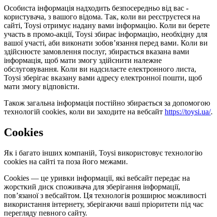
Особиста інформація надходить безпосередньо від вас -
користувача, з вашого відома. Так, коли ви реєструєтеся на
сайті, Toysi отримує надану вами інформацію. Коли ви берете
участь в промо-акції, Toysi збирає інформацію, необхідну для
вашої участі, аби виконати зобов’язання перед вами. Коли ви
здійснюєте замовлення послуг, збирається вказана вами
інформація, щоб мати змогу здійснити належне
обслуговування. Коли ви надсилаєте електронного листа,
Toysi зберігає вказану вами адресу електронної пошти, щоб
мати змогу відповісти.
Також загальна інформація постійно збирається за допомогою
технологій cookies, коли ви заходите на вебсайт
https://toysi.ua/
.
Cookies
Як і багато інших компаній, Toysi використовує технологію
cookies на сайті та поза його межами.
Cookies — це уривки інформації, які вебсайт передає на
жорсткий диск споживача для зберігання інформації,
пов’язаної з вебсайтом. Ця технологія розширює можливості
використання інтернету, зберігаючи ваші пріоритети під час
перегляду певного сайту.