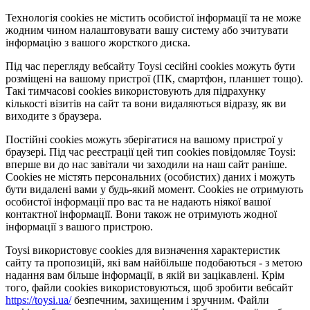
Технологія cookies не містить особистої інформації та не може
жодним чином налаштовувати вашу систему або зчитувати
інформацію з вашого жорсткого диска.
Під час перегляду вебсайту Toysi сесійні cookies можуть бути
розміщені на вашому пристрої (ПК, смартфон, планшет тощо).
Такі тимчасові cookies використовують для підрахунку
кількості візитів на сайт та вони видаляються відразу, як ви
виходите з браузера.
Постійні cookies можуть зберігатися на вашому пристрої у
браузері. Під час реєстрації цей тип cookies повідомляє Toysi:
вперше ви до нас завітали чи заходили на наш сайт раніше.
Cookies не містять персональних (особистих) даних і можуть
бути видалені вами у будь-який момент. Сookies не отримують
особистої інформації про вас та не надають ніякої вашої
контактної інформації. Вони також не отримують жодної
інформації з вашого пристрою.
Toysi використовує cookies для визначення характеристик
сайту та пропозицій, які вам найбільше подобаються - з метою
надання вам більше інформації, в якій ви зацікавлені. Крім
того, файли cookies використовуються, щоб зробити вебсайт
https://toysi.ua/
безпечним, захищеним і зручним. Файли