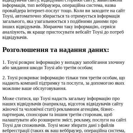
інформація, тип веббраузера, операційна система, назва
провайдера інтернет-послуг тощо. Коли ви заходите на сайт
Toysi, автоматично збирається та отримується інформація
загального, яка узагальнюється з подібними даними про
інших відвідувачів. Збираючи таку інформацію, сервіси
аналізують, як краще пристосувати вебсайт Toysi до потреб
відвідувачів.
Розголошення та надання даних:
1. Toysi розкриє інформацію у випадку запобігання злочину
або завдання шкоди Toysi або третім особам;
2. Toysi розкриває інформацію тільки тим третім особам, що
надають компанії підтримку та послуги, за допомогою яких
можливе ваше обслуговування.
Може статися, що Toysi надасть загальну інформацію про
наших відвідувачів (наприклад, відсоток відвідувачів сайту
жіночої та чоловічої статі) рекламним агенціям, бізнес-
партнерам, спонсорам та іншим третім сторонам, щоб
налаштувати або розширити зміст, рекламу, послуги на сайті
Toysi для споживачів. Toysi може збирати дані з файлів
вебреєстрації (таких як ваш веббраузер, операційна система,