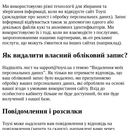
Ми використовуємо різні технології для збирання та
зберігання інформації, коли ви відвідуєте сайт Toysi
(
докладніше про захист і обробку персональних даних
). Запис
інформації відбувається також за допомогою одного або
декількох файлів кукі та анонімних ідентифікаторів. Ми
використовуємо їх і тоді, коли ви взаємодієте з послугами,
запропонованими нашими партнерами, як-от рекламні
послуги, що можуть з'явитися на інших сайтах (наприклад).
Як видалити власний обліковий запис?
Надішліть лист на support@toysi.ua з темою “Видалення моїх
персональних даних”. Як тільки ви отримаєте відповідь, що
ваш обліковий запис було видалено, ми призупиняємо
обробку ваших персональних даних, які обробляли на основі
вашої згоди з умовами використання сайту. Вхід до
особистого кабінету більше не буде доступний, бо він буде
вилучений з нашої бази.
Повідомлення і розсилки
Toysi може надсилати вам повідомлення у відповідь на
повідомлення (запити та скарги), направлені вами через