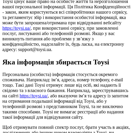
Toysi цінує ваше право на особисте життя та нерозголошення
вашої персональної інформації. Ця Політика Конфіденційності
- закон, яким користуються всі співробітники нашого сервісу,
та регламентує збір і використання особистої інформації, яка
може бути запрошена/отримана при відвідуванні вебсайту
https://toysi.ua/
, при використанні сервісу, при замовленні
послуг, листуванні або телефонній розмові. Якщо у вас
виникнуть питання або проблеми у зв’язку з
конфіденційністю, надсилайте їх, будь ласка, на електронну
адресу: support@toysi.ua.
Яка інформація збирається Toysi
Персональна (особиста) інформація стосується окремого
споживача. Наприклад: ім’я, адреса, номер телефону, e-mail
тощо. Такі дані Toysi отримує лише від осіб, які надають її
свідомо та з власного бажання. Наприклад, зареєструвавшись
на сайті
https://toysi.ua/
, або вказуючи ім’я та адресу із запитом
на отримання подальшої інформації від Toysi, або у
телефонній розмові з представником Toysi, та не виключно
такими способами. Toysi не вимагає реєстрації або надання
такої інформації для відвідування сайту.
Щоб отримувати повний спектр послуг, брати участь в акціях,
дослідженнях або іншим чином взаємодіяти з Toysi, ви