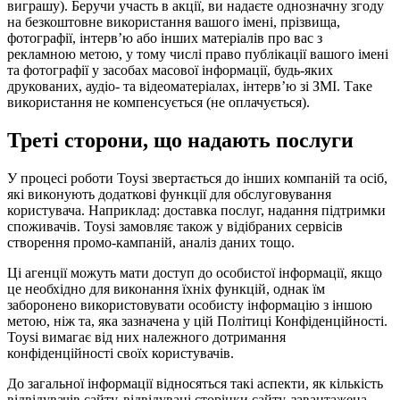
виграшу). Беручи участь в акції, ви надаєте однозначну згоду
на безкоштовне використання вашого імені, прізвища,
фотографії, інтерв’ю або інших матеріалів про вас з
рекламною метою, у тому числі право публікації вашого імені
та фотографії у засобах масової інформації, будь-яких
друкованих, аудіо- та відеоматеріалах, інтерв’ю зі ЗМІ. Таке
використання не компенсується (не оплачується).
Треті сторони, що надають послуги
У процесі роботи Toysi звертається до інших компаній та осіб,
які виконують додаткові функції для обслуговування
користувача. Наприклад: доставка послуг, надання підтримки
споживачів. Toysi замовляє також у відібраних сервісів
створення промо-кампаній, аналіз даних тощо.
Ці агенції можуть мати доступ до особистої інформації, якщо
це необхідно для виконання їхніх функцій, однак їм
заборонено використовувати особисту інформацію з іншою
метою, ніж та, яка зазначена у цій Політиці Конфіденційності.
Toysi вимагає від них належного дотримання
конфіденційності своїх користувачів.
До загальної інформації відносяться такі аспекти, як кількість
відвідувачів сайту, відвідувані сторінки сайту, завантажена