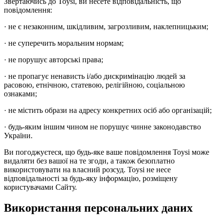
Звертаючись до Toysi, ви несете відповідальність, що
повідомлення:
· не є незаконним, шкідливим, загрозливим, наклепницьким;
· не суперечить моральним нормам;
· не порушує авторські права;
· не пропагує ненависть і/або дискримінацію людей за
расовою, етнічною, статевою, релігійною, соціальною
ознаками;
· не містить образи на адресу конкретних осіб або організацій;
· будь-яким іншим чином не порушує чинне законодавство
України.
Ви погоджуєтеся, що будь-яке ваше повідомлення Toysi може
видаляти без вашої на те згоди, а також безоплатно
використовувати на власний розсуд. Toysi не несе
відповідальності за будь-яку інформацію, розміщену
користувачами Сайту.
Використання персональних даних