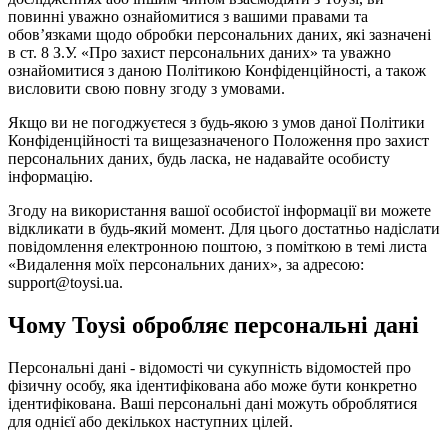
повинні уважно ознайомитися з вашими правами та
обов’язками щодо обробки персональних даних, які зазначені
в ст. 8 З.У. «Про захист персональних даних» та уважно
ознайомитися з даною Політикою Конфіденційності, а також
висловити свою повну згоду з умовами.
Якщо ви не погоджуєтеся з будь-якою з умов даної Політики
Конфіденційності та вищезазначеного Положення про захист
персональних даних, будь ласка, не надавайте особисту
інформацію.
Згоду на використання вашої особистої інформації ви можете
відкликати в будь-який момент. Для цього достатньо надіслати
повідомлення електронною поштою, з поміткою в темі листа
«Видалення моїх персональних даних», за адресою:
support@toysi.ua.
Чому Toysi обробляє персональні дані
Персональні дані - відомості чи сукупність відомостей про
фізичну особу, яка ідентифікована або може бути конкретно
ідентифікована. Ваші персональні дані можуть оброблятися
для однієї або декількох наступних цілей.