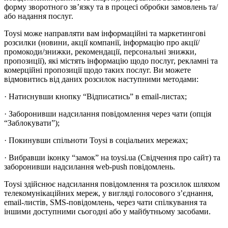
форму зворотного зв’язку та в процесі обробки замовлень та/
або надання послуг.
Toysi може направляти вам інформаційні та маркетингові
розсилки (новини, акції компанії, інформацію про акції/
промокоди/знижки, рекомендації, персональні знижки,
пропозиції), які містять інформацію щодо послуг, рекламні та
комерційні пропозиції щодо таких послуг. Ви можете
відмовитись від даних розсилок наступними методами:
· Натиснувши кнопку “Відписатись” в email-листах;
· Заборонивши надсилання повідомлення через чати (опція
“Заблокувати”);
· Покинувши спільноти Toysi в соціальних мережах;
· Вибравши іконку “замок” на toysi.ua (Свідчення про сайт) та
заборонивши надсилання web-push повідомлень.
Toysi здійснює надсилання повідомлення та розсилок шляхом
телекомунікаційних мереж, у вигляді голосового з’єднання,
email-листів, SMS-повідомлень, через чати спілкування та
іншими доступними сьогодні або у майбутньому засобами.