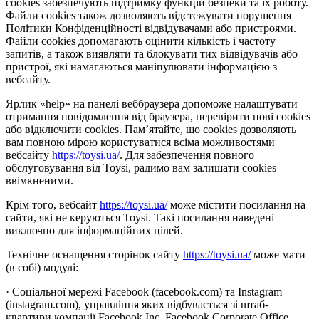
cookies забезпечують підтримку функцій безпеки та їх роботу.
Файли cookies також дозволяють відстежувати порушення
Політики Конфіденційності відвідувачами або пристроями.
Файли cookies допомагають оцінити кількість і частоту
запитів, а також виявляти та блокувати тих відвідувачів або
пристрої, які намагаються маніпулювати інформацією з
вебсайту.
Ярлик «help» на панелі веббраузера допоможе налаштувати
отримання повідомлення від браузера, перевірити нові cookies
або відключити cookies. Пам’ятайте, що cookies дозволяють
вам повною мірою користуватися всіма можливостями
вебсайту
https://toysi.ua/
. Для забезпечення повного
обслуговування від Toysi, радимо вам залишати cookies
ввімкненими.
Крім того, вебсайт
https://toysi.ua/
може містити посилання на
сайти, які не керуються Toysi. Такі посилання наведені
виключно для інформаційних цілей.
Технічне оснащення сторінок сайту
https://toysi.ua/
може мати
(в собі) модулі:
· Соціальної мережі Facebook (facebook.com) та Instagram
(instagram.com), управління яких відбувається зі штаб-
квартири компанії Facebook Inc, Facebook Corporate Office,