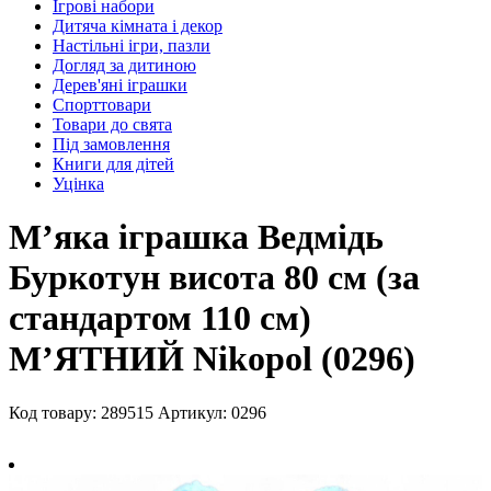
Ігрові набори
Дитяча кімната і декор
Настільні ігри, пазли
Догляд за дитиною
Дерев'яні іграшки
Спорттовари
Товари до свята
Під замовлення
Книги для дітей
Уцінка
Мʼяка іграшка Ведмідь
Буркотун висота 80 см (за
стандартом 110 см)
МʼЯТНИЙ Nikopol (0296)
Код товару: 289515
Артикул: 0296