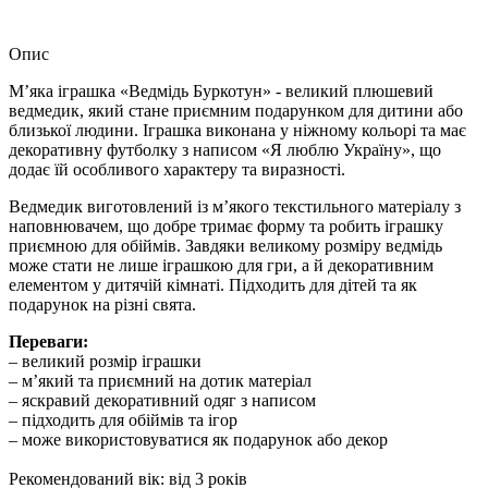
Опис
М’яка іграшка «Ведмідь Буркотун» - великий плюшевий
ведмедик, який стане приємним подарунком для дитини або
близької людини. Іграшка виконана у ніжному кольорі та має
декоративну футболку з написом «Я люблю Україну», що
додає їй особливого характеру та виразності.
Ведмедик виготовлений із м’якого текстильного матеріалу з
наповнювачем, що добре тримає форму та робить іграшку
приємною для обіймів. Завдяки великому розміру ведмідь
може стати не лише іграшкою для гри, а й декоративним
елементом у дитячій кімнаті. Підходить для дітей та як
подарунок на різні свята.
Переваги:
– великий розмір іграшки
– м’який та приємний на дотик матеріал
– яскравий декоративний одяг з написом
– підходить для обіймів та ігор
– може використовуватися як подарунок або декор
Рекомендований вік: від 3 років