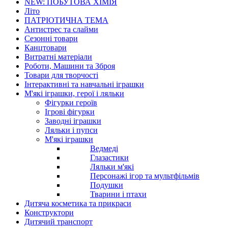
NEW: ПОБУТОВА ХІМІЯ
Літо
ПАТРІОТИЧНА ТЕМА
Антистрес та слайми
Сезонні товари
Канцтовари
Витратні матеріали
Роботи, Машини та Зброя
Товари для творчості
Інтерактивні та навчальні іграшки
М'які іграшки, герої і ляльки
Фігурки героїв
Ігрові фігурки
Заводні іграшки
Ляльки і пупси
М'які іграшки
Ведмеді
Глазастики
Ляльки м'які
Персонажі ігор та мультфільмів
Подушки
Тварини і птахи
Дитяча косметика та прикраси
Конструктори
Дитячий транспорт