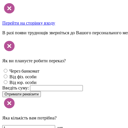
Перейти на сторінку входу
В разі появи труднощів зверніться до Вашого персонального м
Як ви плануєте робити переказ?
Через банкомат
Від фіз. особи
Від юр. особи
Введіть суму:
Отримати реквізити
Яка кількість вам потрібна?
шт.