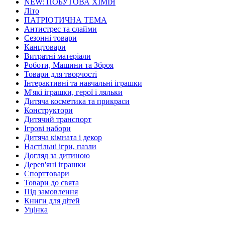
NEW: ПОБУТОВА ХІМІЯ
Літо
ПАТРІОТИЧНА ТЕМА
Антистрес та слайми
Сезонні товари
Канцтовари
Витратні матеріали
Роботи, Машини та Зброя
Товари для творчості
Інтерактивні та навчальні іграшки
М'які іграшки, герої і ляльки
Дитяча косметика та прикраси
Конструктори
Дитячий транспорт
Ігрові набори
Дитяча кімната і декор
Настільні ігри, пазли
Догляд за дитиною
Дерев'яні іграшки
Спорттовари
Товари до свята
Під замовлення
Книги для дітей
Уцінка