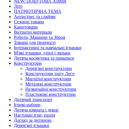
NEW: ПОБУТОВА ХІМІЯ
Літо
ПАТРІОТИЧНА ТЕМА
Антистрес та слайми
Сезонні товари
Канцтовари
Витратні матеріали
Роботи, Машини та Зброя
Товари для творчості
Інтерактивні та навчальні іграшки
М'які іграшки, герої і ляльки
Дитяча косметика та прикраси
Конструктори
Дерев'яні конструктори
Конструктори типу Лего
Магнітні конструктори
Металеві конструктори
Незвичайні конструктори
Пластикові конструктори
Дитячий транспорт
Ігрові набори
Дитяча кімната і декор
Настільні ігри, пазли
Догляд за дитиною
Дерев'яні іграшки