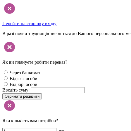
Перейти на сторінку входу
В разі появи труднощів зверніться до Вашого персонального м
Як ви плануєте робити переказ?
Через банкомат
Від фіз. особи
Від юр. особи
Введіть суму:
Отримати реквізити
Яка кількість вам потрібна?
шт.